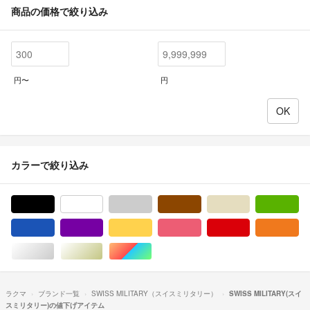
商品の価格で絞り込み
円〜
円
カラーで絞り込み
ブラック/黒色系
ホワイト/白色系
グレー/灰色系
ブラウン/茶色系
ベージュ系
グ
ブルー・ネイビー/青色系
パープル/紫色系
イエロー/黄色系
ピンク/桃色系
レッド/赤色系
オ
シルバー/銀色系
ゴールド/金色系
マルチカラー
ラクマ
ブランド一覧
SWISS MILITARY（スイスミリタリー）
SWISS MILITARY(スイ
スミリタリー)の値下げアイテム