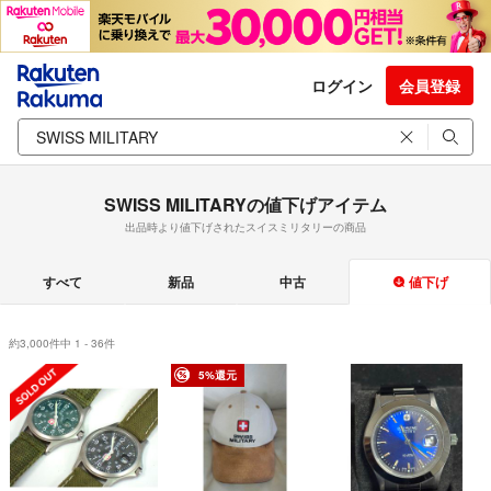
ログイン
会員登録
SWISS MILITARYの値下げアイテム
出品時より値下げされたスイスミリタリーの商品
すべて
新品
中古
値下げ
約3,000件中 1 - 36件
5%還元