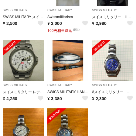
SWISS MILITARY
SWISS MILITARY
SWISS MILITARY
SWISS MILITARY スイスミリタリー 6-412/6-513 腕時計
Swissmilitarism
スイスミリタリー HANOWA 6-5023 腕時計
¥
2,500
¥
2,000
¥
2,980
(5%)
100円相当還元
SWISS MILITARY
SWISS MILITARY
SWISS MILITARY
スイスミリタリー レディース クオーツ腕時計 6-613 7-713
SWISS MILITARY HANOIWA ボディバッグ
#スイスミリタリー クロノグラフ 訳あり品ジャンク
¥
4,250
¥
3,380
¥
2,300