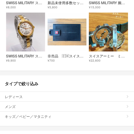
SWISS MILITARY スイスミリタリー ミリタリーウォッチ 腕時計 クォーツ/SS/ 6-413/6-513/ハノワ シルバーカラー レディース / 240001203119
新品未使用多数セット 防災用品 キャンピング キャンプ 防犯 スイステック
SWISS MILITARY 腕時計CHRONOGRAPH ブラック
¥8,000
¥5,800
¥15,000
SWISS MILITARY スイスミリタリー ハノワQZ シルバー文字盤デイト
非売品 🇨🇭スイスミリタリー🇨🇭 ネームタグ
スイスアーミー ミリタリー 方位計 温度計 メンズ腕時計 稼働品
¥9,900
¥700
¥22,600
タイプで絞り込み
レディース
メンズ
キッズ／ベビー／マタニティ