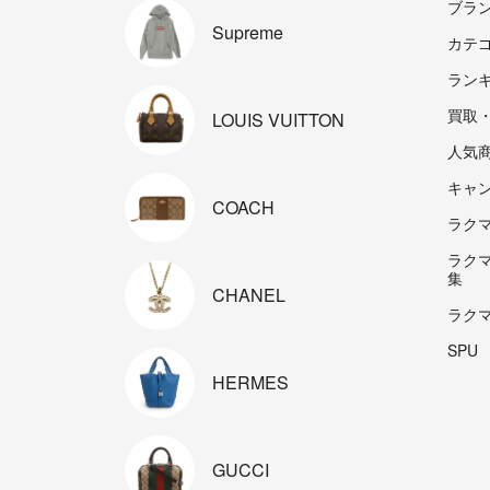
ブラ
Supreme
カテ
ラン
買取
LOUIS
VUITTON
人気
キャ
COACH
ラクマp
ラク
集
CHANEL
ラク
SPU
HERMES
GUCCI