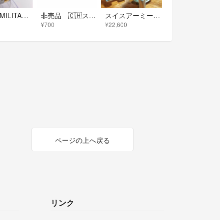
SWISS MILITARY スイスミリタリー ハノワQZ シルバー文字盤デイト
非売品 🇨🇭スイスミリタリー🇨🇭 ネームタグ
スイスアーミー ミリタリー 方位計 温度計 メンズ腕時計 稼働品
¥700
¥22,600
ページの上へ戻る
リンク