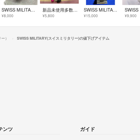
SWISS MILITARY スイスミリタリー ミリタリーウォッチ 腕時計 クォーツ/SS/ 6-413/6-513/ハノワ シルバーカラー レディース / 240001203119
新品未使用多数セット 防災用品 キャンピング キャンプ 防犯 スイステック
SWISS MILITARY 腕時計CHRONOGRAPH ブラック
¥8,000
¥5,800
¥15,000
¥9,900
タリー）
SWISS MILITARY(スイスミリタリー)の値下げアイテム
テンツ
ガイド