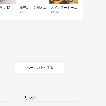
SWISS MILITARY スイスミリタリー ハノワQZ シルバー文字盤デイト
非売品 🇨🇭スイスミリタリー🇨🇭 ネームタグ
スイスアーミー ミリタリー 方位計 温度計 メンズ腕時計 稼働品
¥700
¥22,600
ページの上へ戻る
リンク