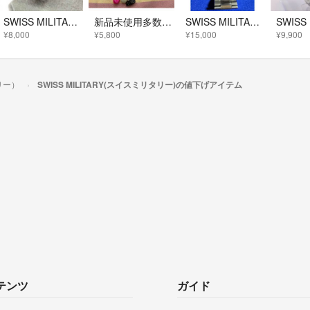
SWISS MILITARY スイスミリタリー ミリタリーウォッチ 腕時計 クォーツ/SS/ 6-413/6-513/ハノワ シルバーカラー レディース / 240001203119
新品未使用多数セット 防災用品 キャンピング キャンプ 防犯 スイステック
SWISS MILITARY 腕時計CHRONOGRAPH ブラック
¥8,000
¥5,800
¥15,000
¥9,900
タリー）
SWISS MILITARY(スイスミリタリー)の値下げアイテム
テンツ
ガイド