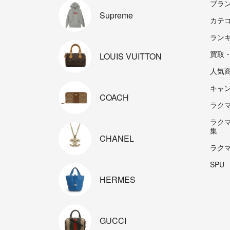
ブラ
Supreme
カテ
ラン
買取
LOUIS
VUITTON
人気
キャ
COACH
ラクマp
ラク
集
CHANEL
ラク
SPU
HERMES
GUCCI