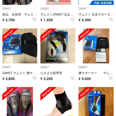
ZAMST
ZAMST
ZAMST
新品 未使用 ザムスト足首サポーター 左用2セット A2-DX スポーツ用品
ザムストZAMST 右足首用 XLsize A2−DX 捻挫保護サポート抜群
ザムスト 足首サポーター A2-DX 左S ZAMST
¥
2,700
¥
1,450
¥
4,300
ZAMST
ZAMST
ZAMST
ZaMST ザムスト 腰サポーター ZW-5 SSサイズ
なぎまる様専用
腰サポーター ザムストZW-5 SSサイズ
¥
3,800
¥
2,200
¥
4,000