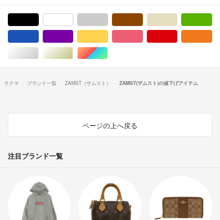
ブラック/黒色系
ホワイト/白色系
グレー/灰色系
ブラウン/茶色系
ベージュ系
グ
ブルー・ネイビー/青色系
パープル/紫色系
イエロー/黄色系
ピンク/桃色系
レッド/赤色系
オ
シルバー/銀色系
ゴールド/金色系
マルチカラー
ラクマ
ブランド一覧
ZAMST（ザムスト）
ZAMST(ザムスト)の値下げアイテム
ページの上へ戻る
注目ブランド一覧