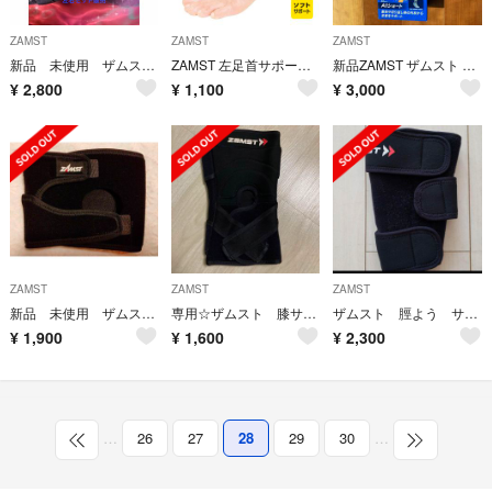
ZAMST
ZAMST
ZAMST
新品 未使用 ザムスト 足首用サポーター A2-DX 左右 XLサイズ
ZAMST 左足首サポーター
新品ZAMST ザムスト 足首サポーター(左L) A1ショート ミドルサポート
¥
2,800
¥
1,100
¥
3,000
ZAMST
ZAMST
ZAMST
新品 未使用 ザムスト JK-1 ヒザ用サポーター 左右兼用 Ｓサイズ
専用☆ザムスト 膝サポーター Lサイズ
ザムスト 脛よう サポーター 右 M
¥
1,900
¥
1,600
¥
2,300
…
26
27
28
29
30
…