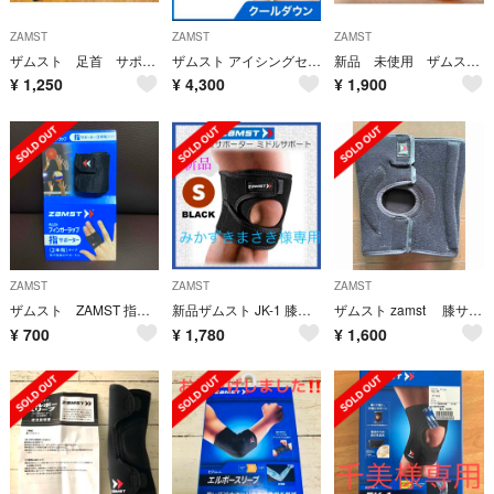
ZAMST
ZAMST
ZAMST
ザムスト 足首 サポーター 左用 サイズS 黒
ザムスト アイシングセット IW-2 熱中症対策 肩 腰 アイスパックＬ1個
新品 未使用 ザムスト JK-1 ヒザ用サポーター 左右兼用 Ｓサイズ
¥
1,250
¥
4,300
¥
1,900
ZAMST
ZAMST
ZAMST
ザムスト ZAMST 指 サポーター フィンガーラップ
新品ザムスト JK-1 膝サポーター ミドルサポート S ブラック
ザムスト zamst 膝サポーター MK-3 ミドルサポート フルオープン型
¥
700
¥
1,780
¥
1,600