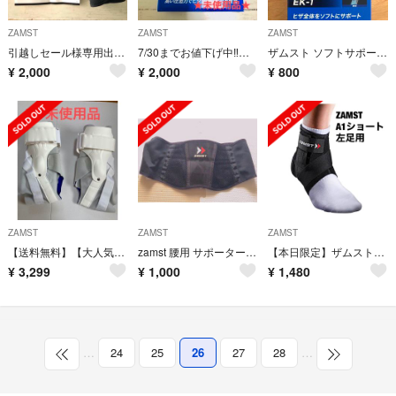
ZAMST
ZAMST
ZAMST
引越しセール様専用出品✨肘サポーターSsize★ザムスト★
7/30までお値下げ中‼️送料込✨未使用品★肘サポーターL size★ザムスト★
ザムスト ソフトサポート EK-1 （ヒザ用） 左右兼用 L 1個入
¥
2,000
¥
2,000
¥
800
ZAMST
ZAMST
ZAMST
【送料無料】【大人気】ZAMST A2-DX 足首サポーター XL 左右セット
zamst 腰用 サポーター サイズ LL
【本日限定】ザムスト足首用サポーター A1 ショート 左足用
¥
3,299
¥
1,000
¥
1,480
…
24
25
26
27
28
…