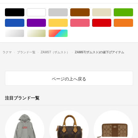
ブラック/黒色系
ホワイト/白色系
グレー/灰色系
ブラウン/茶色系
ベージュ系
グ
ブルー・ネイビー/青色系
パープル/紫色系
イエロー/黄色系
ピンク/桃色系
レッド/赤色系
オ
シルバー/銀色系
ゴールド/金色系
マルチカラー
ラクマ
ブランド一覧
ZAMST（ザムスト）
ZAMST(ザムスト)の値下げアイテム
ページの上へ戻る
注目ブランド一覧