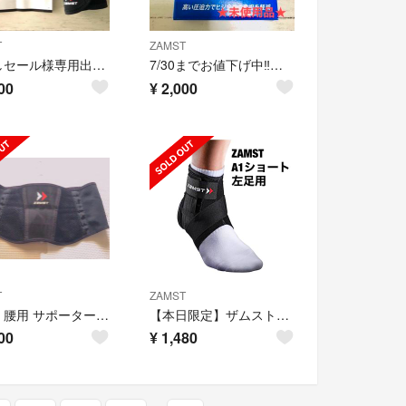
T
ZAMST
引越しセール様専用出品✨肘サポーターSsize★ザムスト★
7/30までお値下げ中‼️送料込✨未使用品★肘サポーターL size★ザムスト★
00
¥
2,000
T
ZAMST
zamst 腰用 サポーター サイズ LL
【本日限定】ザムスト足首用サポーター A1 ショート 左足用
00
¥
1,480