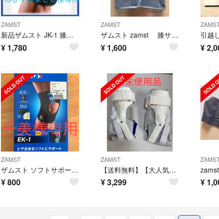
ZAMST
ZAMST
ZAMS
新品ザムスト JK-1 膝サポーター ミドルサポート S ブラック
ザムスト zamst 膝サポーター MK-3 ミドルサポート フルオープン型
¥
1,780
¥
1,600
¥
2,0
ZAMST
ZAMST
ZAMS
ザムスト ソフトサポート EK-1 （ヒザ用） 左右兼用 L 1個入
【送料無料】【大人気】ZAMST A2-DX 足首サポーター XL 左右セット
¥
800
¥
3,299
¥
1,0