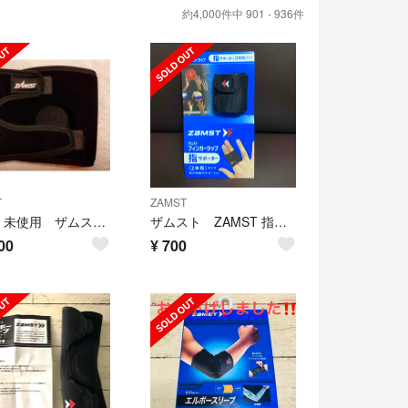
約4,000件中 901 - 936件
T
ZAMST
新品 未使用 ザムスト JK-1 ヒザ用サポーター 左右兼用 Ｓサイズ
ザムスト ZAMST 指 サポーター フィンガーラップ
00
¥
700