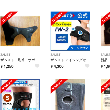
ZAMST
ZAMST
ZAMS
ザムスト 足首 サポーター 左用 サイズS 黒
ザムスト アイシングセット IW-2 熱中症対策 肩 腰 アイスパックＬ1個
¥
1,250
¥
4,300
¥
1,9