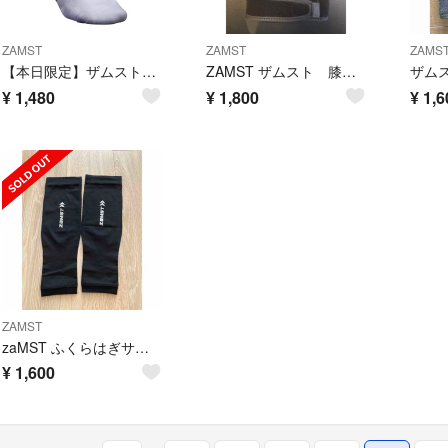
ZAMST
ZAMST
ZAMS
【本日限定】ザムスト足首用サポーター A1 ショート 左足用
ZAMST ザムスト 膝用サポーター JK-1 サイズ S 2個
¥
1,480
¥
1,800
¥
1,6
ZAMST
zaMST ふくらはぎサポーター
¥
1,600