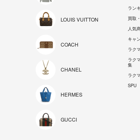
ラン
買取
LOUIS
VUITTON
人気
キャ
COACH
ラクマp
ラク
集
CHANEL
ラク
SPU
HERMES
GUCCI