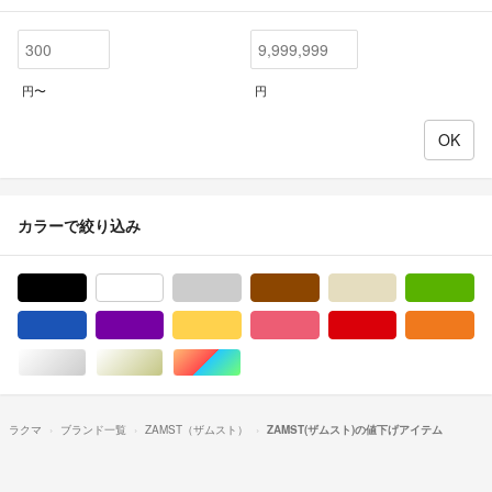
円〜
円
カラーで絞り込み
ブラック/黒色系
ホワイト/白色系
グレー/灰色系
ブラウン/茶色系
ベージュ系
グ
ブルー・ネイビー/青色系
パープル/紫色系
イエロー/黄色系
ピンク/桃色系
レッド/赤色系
オ
シルバー/銀色系
ゴールド/金色系
マルチカラー
ラクマ
ブランド一覧
ZAMST（ザムスト）
ZAMST(ザムスト)の値下げアイテム