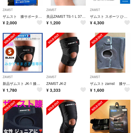
ZAMST
ZAMST
ZAMST
ザムスト 膝サポーター ZK-3 LL ヒザ ミドルサポート
美品ZAMST TS-1 L 377003 BK L
ザムスト スポーツ ひざ用サポーター ZK-7 LL左足
¥
2,000
¥
1,200
¥
4,300
ZAMST
ZAMST
ZAMST
新品ザムスト JK-1 膝サポーター ミドルサポート S ブラック
ZAMST JK-2
ザムスト zamst 膝サポーター MK-3 ミドルサポート フルオープン型
¥
1,780
¥
3,333
¥
1,600