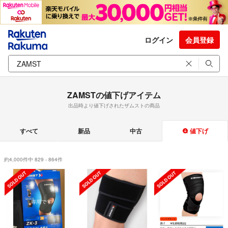
ログイン
会員登録
ZAMSTの値下げアイテム
出品時より値下げされたザムストの商品
すべて
新品
中古
値下げ
約4,000件中 829 - 864件