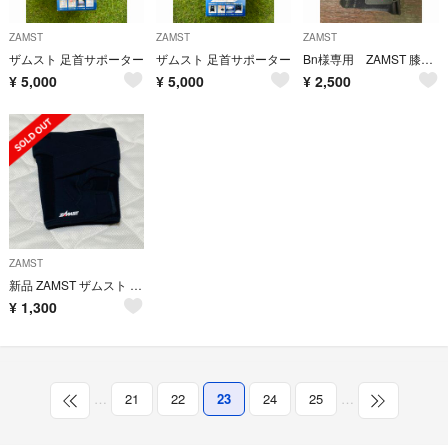
ZAMST
ZAMST
ZAMST
ザムスト 足首サポーター
ザムスト 足首サポーター
Bn様専用 ZAMST 膝 サポーター ザムスト RK-1 Plus 左Ｌ
¥
5,000
¥
5,000
¥
2,500
ZAMST
新品 ZAMST ザムスト EK-5 Lサイズ ヒザサポーター
¥
1,300
…
21
22
23
24
25
…