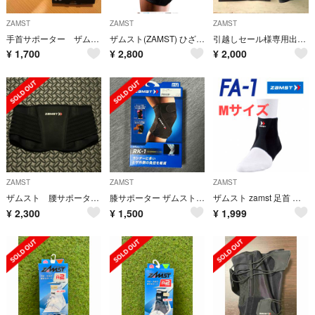
ZAMST
ZAMST
ZAMST
手首サポーター ザムスト フィルミスタ リスト
ザムスト(ZAMST) ひざ 膝 サポーター ZKシリーズ 左右兼用
引越しセール様専用出品✨肘サポーターSsize★ザムスト★
¥
1,700
¥
2,800
¥
2,000
ZAMST
ZAMST
ZAMST
ザムスト 腰サポーター ZW-5 Sサイズ 383501
膝サポーター ザムスト RK-1 右M
ザムスト zamst 足首 アキレス腱 サポータ FA-1 Mサイズ
¥
2,300
¥
1,500
¥
1,999