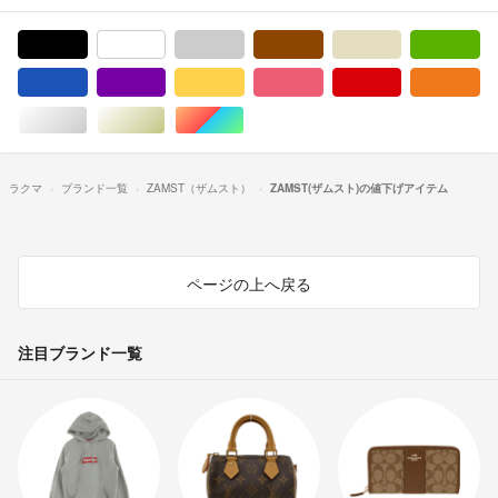
ブラック/黒色系
ホワイト/白色系
グレー/灰色系
ブラウン/茶色系
ベージュ系
グ
ブルー・ネイビー/青色系
パープル/紫色系
イエロー/黄色系
ピンク/桃色系
レッド/赤色系
オ
シルバー/銀色系
ゴールド/金色系
マルチカラー
ラクマ
ブランド一覧
ZAMST（ザムスト）
ZAMST(ザムスト)の値下げアイテム
ページの上へ戻る
注目ブランド一覧