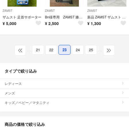
ZAMST
ZAMST
ZAMST
ザムスト 足首サポーター
Bn様専用 ZAMST 膝 サポーター ザムスト RK-1 Plus 左Ｌ
新品 ZAMST ザムスト EK-5 Lサイズ ヒザサポーター
¥
5,000
¥
2,500
¥
1,300
…
21
22
23
24
25
…
タイプで絞り込み
レディース
メンズ
キッズ／ベビー／マタニティ
商品の価格で絞り込み