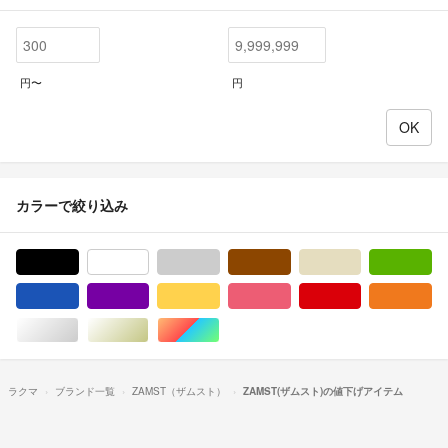
円〜
円
カラーで絞り込み
ブラック/黒色系
ホワイト/白色系
グレー/灰色系
ブラウン/茶色系
ベージュ系
グ
ブルー・ネイビー/青色系
パープル/紫色系
イエロー/黄色系
ピンク/桃色系
レッド/赤色系
オ
シルバー/銀色系
ゴールド/金色系
マルチカラー
ラクマ
ブランド一覧
ZAMST（ザムスト）
ZAMST(ザムスト)の値下げアイテム