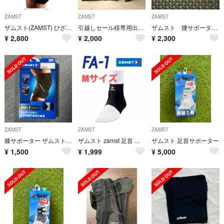
ZAMST
ZAMST
ZAMST
ザムスト(ZAMST) ひざ 膝 サポーター ZKシリーズ 左右兼用
引越しセール様専用出品✨肘サポーターSsize★ザムスト★
ザムスト 腰サポーター ZW-5 Sサイズ 383501
¥
2,800
¥
2,000
¥
2,300
ZAMST
ZAMST
ZAMST
膝サポーター ザムスト RK-1 右M
ザムスト zamst 足首 アキレス腱 サポータ FA-1 Mサイズ
ザムスト 足首サポーター
¥
1,500
¥
1,999
¥
5,000