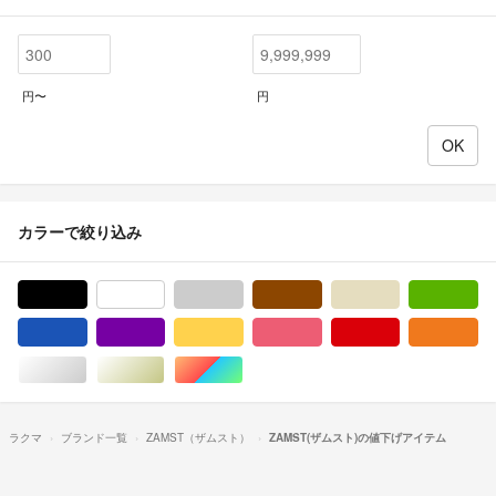
円〜
円
カラーで絞り込み
ブラック/黒色系
ホワイト/白色系
グレー/灰色系
ブラウン/茶色系
ベージュ系
グ
ブルー・ネイビー/青色系
パープル/紫色系
イエロー/黄色系
ピンク/桃色系
レッド/赤色系
オ
シルバー/銀色系
ゴールド/金色系
マルチカラー
ラクマ
ブランド一覧
ZAMST（ザムスト）
ZAMST(ザムスト)の値下げアイテム