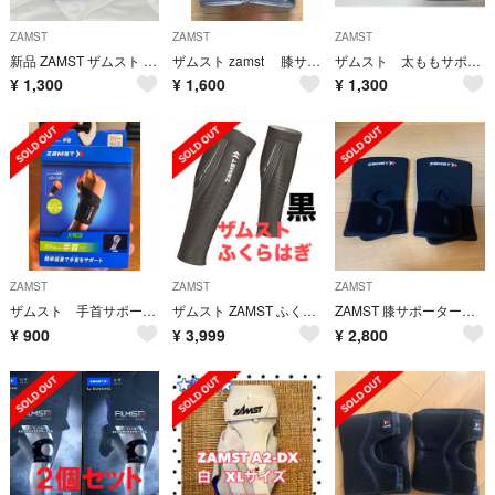
ZAMST
ZAMST
ZAMST
新品 ZAMST ザムスト EK-5 Lサイズ ヒザサポーター
ザムスト zamst 膝サポーター MK-3 ミドルサポート フルオープン型
ザムスト 太ももサポーター（TS-1）Lサイズ
¥
1,300
¥
1,600
¥
1,300
ZAMST
ZAMST
ZAMST
ザムスト 手首サポーター ジュニア用
ザムスト ZAMST ふくらはぎ 段階式着圧ストッキング プレシオーネ カーフ
ZAMST 膝サポーター ジュニア用 2個セット
¥
900
¥
3,999
¥
2,800