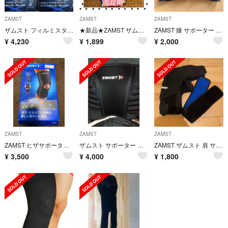
ZAMST
ZAMST
ZAMST
ザムスト フィルミスタニー 薄型 ひざ用サポーター S２個セット
★新品★ZAMST ザムスト A2-DX XLサイズ 左足首 白 足首サポーター
ZAMST 膝 サポーター 2個 LL
¥
4,230
¥
1,899
¥
2,000
ZAMST
ZAMST
ZAMST
ZAMST ヒザサポーター LL
ザムスト サポーター ミドルサポート スタンダードタイプ ZW-5 腰 Mサイズ
ZAMST ザムスト 肩 サポーター
¥
3,500
¥
4,000
¥
1,800