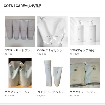
COTA I CAREの人気商品
COTA トリート プレミーク ホームケア モイスチャー 200g×4
COTA スタイリング ベース B1 1000ml
COTAアイケア5番シャンプートリートメントセット
¥9,100
¥13,900
¥14,800
コタアイケア シャンプートリートメント
コタ アイケア シャンプー＆トリートメント 7番
コタクチュール フランネル シャンプー トリートメント2L 2kg 業務用 詰替
¥13,500
¥4,700
¥37,000