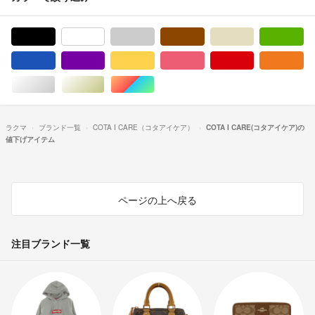
ブラック/黒色系
ホワイト/白色系
グレー/灰色系
ブラウン/茶色系
ベージュ系
グ
ブルー・ネイビー/青色系
パープル/紫色系
イエロー/黄色系
ピンク/桃色系
レッド/赤色系
オ
シルバー/銀色系
ゴールド/金色系
マルチカラー
ラクマ
ブランド一覧
COTA I CARE（コタアイケア）
COTA I CARE(コタアイケア)の
値下げアイテム
ページの上へ戻る
注目ブランド一覧