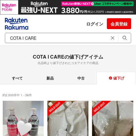
ログイン
会員登録
COTA I CAREの値下げアイテム
出品時より値下げされたコタアイケアの商品
すべて
新品
中古
値下げ
約2,000件中 1 - 36件