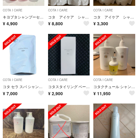
COTA I CARE
COTA I CARE
COTA I CARE
キヨプタシャンプーセット
コタ アイケア シャンプー トリートメント 7
コタ アイケア シャンプー トリートメント 9
¥
4,900
¥
8,800
¥
3,300
COTA I CARE
COTA I CARE
COTA I CARE
コタ セラ スパ シャンプー 750ml 詰め替え用
コタスタイリング ベース B7
コタクチュール シャンプー トリートメント フランネル 600ml
¥
7,000
¥
2,900
¥
11,950