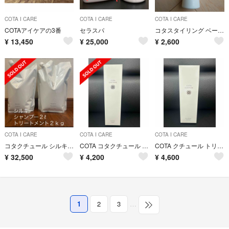
COTA I CARE
COTA I CARE
COTA I CARE
COTAアイケアの3番
セラスパ
コタスタイリング ベース b1
¥
13,450
¥
25,000
¥
2,600
COTA I CARE
COTA I CARE
COTA I CARE
コタクチュール シルキー シャンプー ２ℓトリートメント２ｋｇ 詰替
COTA コタクチュール シャンプー ベルベット 300ml
COTA クチュール トリートメント シルキー 200g
¥
32,500
¥
4,200
¥
4,600
1
2
3
…