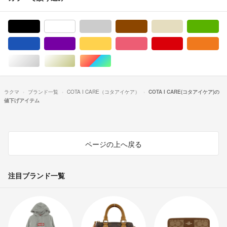
ブラック/黒色系
ホワイト/白色系
グレー/灰色系
ブラウン/茶色系
ベージュ系
グ
ブルー・ネイビー/青色系
パープル/紫色系
イエロー/黄色系
ピンク/桃色系
レッド/赤色系
オ
シルバー/銀色系
ゴールド/金色系
マルチカラー
ラクマ
ブランド一覧
COTA I CARE（コタアイケア）
COTA I CARE(コタアイケア)の
値下げアイテム
ページの上へ戻る
注目ブランド一覧