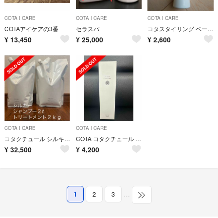
COTA I CARE
COTA I CARE
COTA I CARE
COTAアイケアの3番
セラスパ
コタスタイリング ベース b1
¥
13,450
¥
25,000
¥
2,600
COTA I CARE
COTA I CARE
コタクチュール シルキー シャンプー ２ℓトリートメント２ｋｇ 詰替
COTA コタクチュール シャンプー ベルベット 300ml
¥
32,500
¥
4,200
1
2
3
…