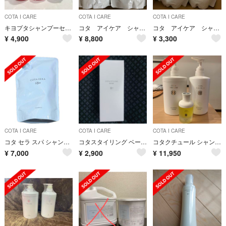
COTA I CARE
COTA I CARE
COTA I CARE
キヨプタシャンプーセット
コタ アイケア シャンプー トリートメント 7
コタ アイケア シャンプー トリートメント 9
¥
4,900
¥
8,800
¥
3,300
COTA I CARE
COTA I CARE
COTA I CARE
コタ セラ スパ シャンプー 750ml 詰め替え用
コタスタイリング ベース B7
コタクチュール シャンプー トリートメント フランネル 600ml
¥
7,000
¥
2,900
¥
11,950