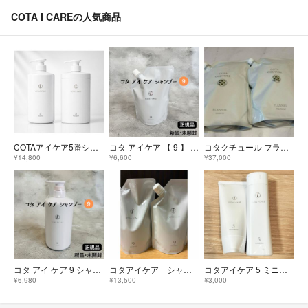
COTA I CAREの人気商品
COTAアイケア5番シャンプートリートメントセット
コタ アイケア 【 9 】 COTA i CARE シャンプー 詰め替え用 750mL【 正規品 】新品未開封 レフィル
コタクチュール フランネル シャンプー トリートメント2L 2kg 業務用 詰替
¥14,800
¥6,600
¥37,000
コタ アイ ケア 9 シャンプー 本体 ボトル 800mL【正規品】新品未開封
コタアイケア シャンプートリートメント
コタアイケア 5 ミニサイズ
¥6,980
¥13,500
¥3,000