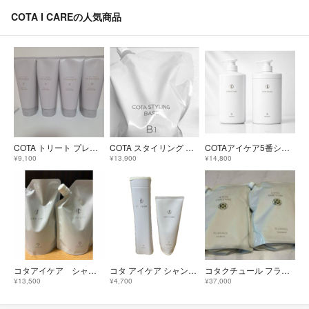
COTA I CAREの人気商品
COTA トリート プレミーク ホームケア モイスチャー 200g×4
COTA スタイリング ベース B1 1000ml
COTAアイケア5番シャンプートリートメントセット
¥9,100
¥13,900
¥14,800
コタアイケア シャンプートリートメント
コタ アイケア シャンプー＆トリートメント 7番
コタクチュール フランネル シャンプー トリートメント2L 2kg 業務用 詰替
¥13,500
¥4,700
¥37,000