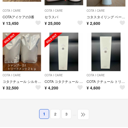
COTA I CARE
COTA I CARE
COTA I CARE
COTAアイケアの3番
セラスパ
コタスタイリング ベース b1
¥
13,450
¥
25,000
¥
2,600
COTA I CARE
COTA I CARE
COTA I CARE
コタクチュール シルキー シャンプー ２ℓトリートメント２ｋｇ 詰替
COTA コタクチュール シャンプー ベルベット 300ml
COTA クチュール トリートメント シルキー 200g
¥
32,500
¥
4,200
¥
4,600
1
2
3
…