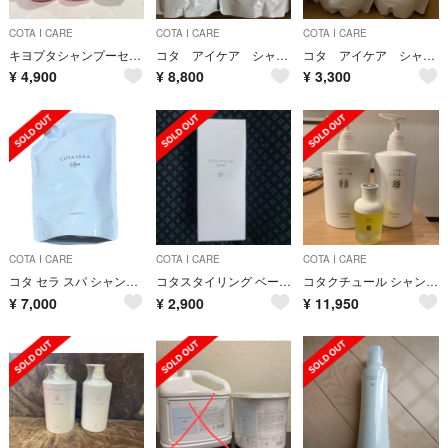
COTA I CARE
COTA I CARE
COTA I CARE
キヨプタシャンプーセット
コタ アイケア シャンプー トリートメント 7
コタ アイケア シャンプー トリートメント 9
¥
4,900
¥
8,800
¥
3,300
COTA I CARE
COTA I CARE
COTA I CARE
コタ セラ スパ シャンプー 750ml 詰め替え用
コタスタイリング ベース B7
コタクチュール シャンプー トリートメント フランネル 600ml
¥
7,000
¥
2,900
¥
11,950