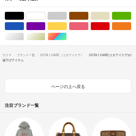
ブラック/黒色系
ホワイト/白色系
グレー/灰色系
ブラウン/茶色系
ベージュ系
グ
ブルー・ネイビー/青色系
パープル/紫色系
イエロー/黄色系
ピンク/桃色系
レッド/赤色系
オ
シルバー/銀色系
ゴールド/金色系
マルチカラー
ラクマ
ブランド一覧
COTA I CARE（コタアイケア）
COTA I CARE(コタアイケア)の
値下げアイテム
ページの上へ戻る
注目ブランド一覧