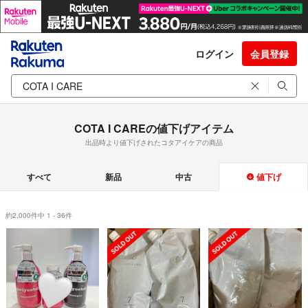
ログイン
会員登録
COTA I CAREの値下げアイテム
出品時より値下げされたコタアイケアの商品
すべて
新品
中古
値下げ
約2,000件中 1 - 36件