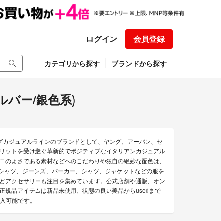
ログイン
会員登録
カテゴリから探す
ブランドから探す
シルバー/銀色系)
ニのヤングカジュアルラインのブランドとして、ヤング、アーバン、セ
 のスピリットを受け継ぐ革新的でポジティブなイタリアンカジュアル
ニのよさである素材などへのこだわりや独自の絶妙な配色は、
Tシャツ、ジーンズ、パーカー、シャツ、ジャケットなどの服を
どアクセサリーも注目を集めています。公式店舗や通販、オン
規品アイテムは新品未使用、状態の良い美品からusedまで
購入可能です。