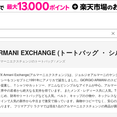
RMANI EXCHANGE (トートバッグ ・ 
マーニエクスチェンジのトートバッグ / メンズ
A/X Armani Exchange(アルマーニエクスチェンジ)は、ジョルジオアルマー
クシーをコンセプトに1991年にアメリカで誕生しました。GIORGIO ARMANI
を提案し、Ｔシャツやカットソー、デニムなどシンプルなアイテムが中心。アルマー
世界中の若者から絶大なる支持を得ています。 またメンズ・レディース共に人気。
はじめ、財布やトートバッグなども人気。ベルト、キャップの小物や、ネックレスな
ラインで人気の新作から中古まで激安で揃っています。偽物やコピーでなく、安心の正
あります。 フリマアプリ ラクマでは現在1点のアルマーニエクスチェンジの商品が