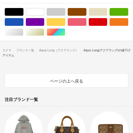
ブラック/黒色系
ホワイト/白色系
グレー/灰色系
ブラウン/茶色系
ベージュ系
グ
ブルー・ネイビー/青色系
パープル/紫色系
イエロー/黄色系
ピンク/桃色系
レッド/赤色系
オ
シルバー/銀色系
ゴールド/金色系
マルチカラー
ラクマ
ブランド一覧
Aqua Lung（アクアラング）
Aqua Lung(アクアラング)の値下げ
アイテム
ページの上へ戻る
注目ブランド一覧