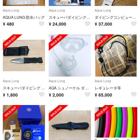
Aqua Lung
Aqua Lung
Aqua Lung
AQUA LUNG 防水バッグ
スキューバダイビングドライスーツ 全部セット‼️
ダイビングコンピューター ソーラー充電
¥
480
¥
24,000
¥
37,000
Aqua Lung
Aqua Lung
Aqua Lung
スキューバダイビング ナイフ seauest シークエスト
AQA シュノーケル ダイビング マスク
レギュレータ等
¥
1,800
¥
2,000
¥
65,000