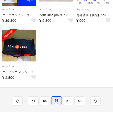
Aqua Lung
Aqua Lung
Aqua Lung
ダイブコンピューター ソーラー カルム
Aqua lung pro ダイビング ナイフ アクアラング スキューバ
処分価格【新品】Aqua Lang ・中圧ホース 75cm【70%off】
¥
39,800
¥
2,800
¥
999
Aqua Lung
ダイビング メッシュバッグ
¥
2,500
…
54
55
56
57
58
…