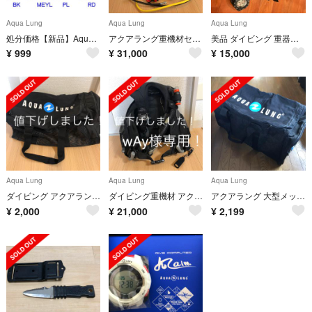
Aqua Lung
Aqua Lung
Aqua Lung
処分価格【新品】Aqua Lang ・中圧ホース 75cm【70%off】
アクアラング重機材セット レギュレータ BCD
美品 ダイビング 重器材セット アクアラング ヘレイワホ
¥
999
¥
31,000
¥
15,000
Aqua Lung
Aqua Lung
Aqua Lung
ダイビング アクアラング メッシュバッグ
ダイビング重機材 アクアラング BCD
アクアラング 大型メッシュバッグ ダイビングバッグ
¥
2,000
¥
21,000
¥
2,199