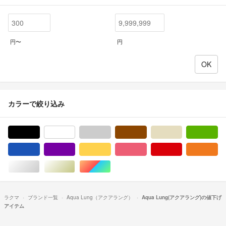
円〜
円
カラーで絞り込み
ブラック/黒色系
ホワイト/白色系
グレー/灰色系
ブラウン/茶色系
ベージュ系
グ
ブルー・ネイビー/青色系
パープル/紫色系
イエロー/黄色系
ピンク/桃色系
レッド/赤色系
オ
シルバー/銀色系
ゴールド/金色系
マルチカラー
ラクマ
ブランド一覧
Aqua Lung（アクアラング）
Aqua Lung(アクアラング)の値下げ
アイテム