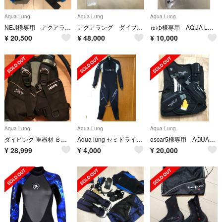
Aqua Lung
Aqua Lung
Aqua Lung
NEJI様専用 アクアラングBC エアソース付き PRO HD サイズSM
アクアラング ダイブコンピュータ（カルムplus＋）
ゅゆ様専用 AQUA LUNG マスク&シュノーケルセット 新品未開封
¥
20,500
¥
48,000
¥
10,000
Aqua Lung
Aqua Lung
Aqua Lung
ダイビング 重器材 ＢＣＤ
Aqua lung セミドライスーツ
oscar5様専用 AQUALUNG アクアラング ディメンションｉ３
¥
28,999
¥
4,000
¥
20,000