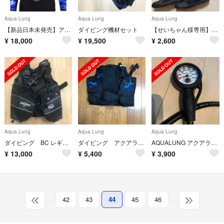
Aqua Lung
Aqua Lung
Aqua Lung
【新品日本未発売】アクアラングダイビング用レディースウエットスーツ3mm
ダイビング機材セット
【せいちゃん様専用】スキューバダイビング ブーツ
¥
18,000
¥
19,500
¥
2,600
Aqua Lung
Aqua Lung
Aqua Lung
ダイビング BC レギュレター クエスト ダイビングベル 他
ダイビング アクアラング BCジャケット 使用頻度少ないです！
AQUALUNG アクアラング シングルゲージ ダイビング
¥
13,000
¥
5,400
¥
3,900
…
42
43
44
45
46
…