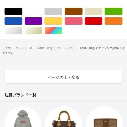
ブラック/黒色系
ホワイト/白色系
グレー/灰色系
ブラウン/茶色系
ベージュ系
グ
ブルー・ネイビー/青色系
パープル/紫色系
イエロー/黄色系
ピンク/桃色系
レッド/赤色系
オ
シルバー/銀色系
ゴールド/金色系
マルチカラー
ラクマ
ブランド一覧
Aqua Lung（アクアラング）
Aqua Lung(アクアラング)の値下げ
アイテム
ページの上へ戻る
注目ブランド一覧