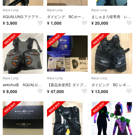
Aqua Lung
Aqua Lung
Aqua Lung
AQUALUNG アクアラング シングルゲージ ダイビング
ダイビング BCホース インフレーター 中圧ホース 約54cm
ましゅまろ様専用 レギュレータ一式とウエイトベルト
¥
3,900
¥
1,000
¥
20,000
Aqua Lung
Aqua Lung
Aqua Lung
sekichu様 AQUALUNG ダイビング BC アクアラング サイズＭ
【新品未使用】ダイブコンピューター カルムプラス
ダイビング BC レギュレター クエスト ダイビングベル 他
¥
9,000
¥
47,000
¥
13,000