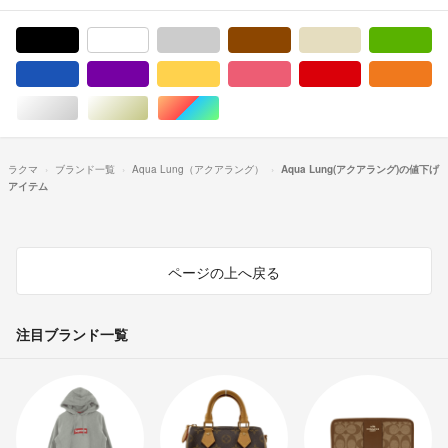
ブラック/黒色系
ホワイト/白色系
グレー/灰色系
ブラウン/茶色系
ベージュ系
グ
ブルー・ネイビー/青色系
パープル/紫色系
イエロー/黄色系
ピンク/桃色系
レッド/赤色系
オ
シルバー/銀色系
ゴールド/金色系
マルチカラー
ラクマ
ブランド一覧
Aqua Lung（アクアラング）
Aqua Lung(アクアラング)の値下げ
アイテム
ページの上へ戻る
注目ブランド一覧