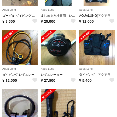
Aqua Lung
Aqua Lung
Aqua Lung
ゴーグル ダイビング シュノーケル レディース AQUALUNG マスク
ましゅまろ様専用 レギュレータ一式とウエイトベルト
AQUALUNG(アクアラング) BCD xsサイズ 美品
¥
3,500
¥
20,000
¥
12,000
Aqua Lung
Aqua Lung
Aqua Lung
ダイビング レギュレーター AQUA LUNG LEGEND
レギュレーター
ダイビング アクアラング BCジャケット 使用頻度少ないです！
¥
12,000
¥
27,500
¥
5,400