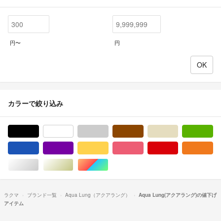
円〜
円
カラーで絞り込み
ブラック/黒色系
ホワイト/白色系
グレー/灰色系
ブラウン/茶色系
ベージュ系
グ
ブルー・ネイビー/青色系
パープル/紫色系
イエロー/黄色系
ピンク/桃色系
レッド/赤色系
オ
シルバー/銀色系
ゴールド/金色系
マルチカラー
ラクマ
ブランド一覧
Aqua Lung（アクアラング）
Aqua Lung(アクアラング)の値下げ
アイテム