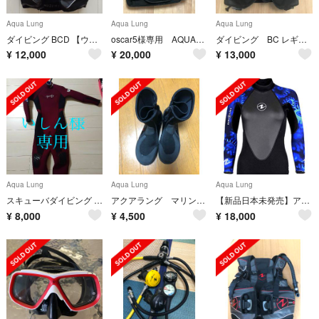
Aqua Lung
Aqua Lung
Aqua Lung
ダイビング BCD 【ウエイトポケットなし】
oscar5様専用 AQUALUNG アクアラング ディメンションｉ３
ダイビング BC レギュレター クエスト ダイビングベル 他
¥
12,000
¥
20,000
¥
13,000
Aqua Lung
Aqua Lung
Aqua Lung
スキューバダイビング ウェットスーツ
アクアラング マリンシューズ➕ココフィン
【新品日本未発売】アクアラングダイビング用レディースウエットスーツ3mm
¥
8,000
¥
4,500
¥
18,000