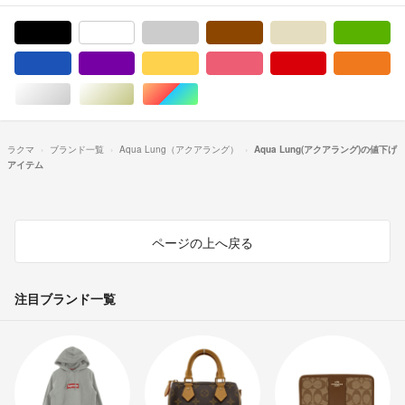
ブラック/黒色系
ホワイト/白色系
グレー/灰色系
ブラウン/茶色系
ベージュ系
グ
ブルー・ネイビー/青色系
パープル/紫色系
イエロー/黄色系
ピンク/桃色系
レッド/赤色系
オ
シルバー/銀色系
ゴールド/金色系
マルチカラー
ラクマ
ブランド一覧
Aqua Lung（アクアラング）
Aqua Lung(アクアラング)の値下げ
アイテム
ページの上へ戻る
注目ブランド一覧