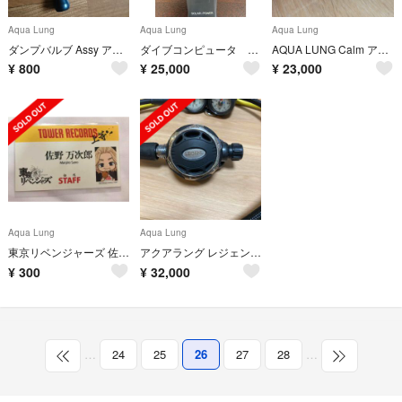
Aqua Lung
Aqua Lung
Aqua Lung
ダンプバルブ Assy アクアラングBC用
ダイブコンピュータ アクアラング カルム ソーラー
AQUA LUNG Calm アクアラング カルム ダイコン
¥
800
¥
25,000
¥
23,000
Aqua Lung
Aqua Lung
東京リベンジャーズ 佐野万次郎 タワレコ特典
アクアラング レジェンド寒冷地仕様レギュレターセット
¥
300
¥
32,000
…
24
25
26
27
28
…