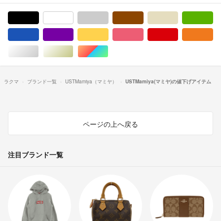
ブラック/黒色系
ホワイト/白色系
グレー/灰色系
ブラウン/茶色系
ベージュ系
グ
ブルー・ネイビー/青色系
パープル/紫色系
イエロー/黄色系
ピンク/桃色系
レッド/赤色系
オ
シルバー/銀色系
ゴールド/金色系
マルチカラー
ラクマ
ブランド一覧
USTMamiya（マミヤ）
USTMamiya(マミヤ)の値下げアイテム
ページの上へ戻る
注目ブランド一覧