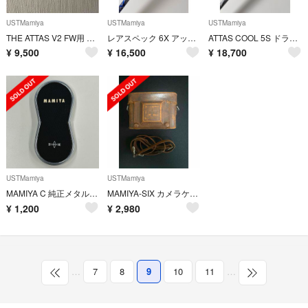
USTMamiya
USTMamiya
USTMamiya
THE ATTAS V2 FW用 5SR
レアスペック 6X アッタスキング(ATTAS KING)テーラーメイドスリーブ
ATTAS COOL 5S ドライバー用 テーラーメイドスリーブ付き
¥
9,500
¥
16,500
¥
18,700
USTMamiya
USTMamiya
MAMIYA C 純正メタルキャップ マミヤC 二眼レフ 現状品
MAMIYA-SIX カメラケース ヴィンテージ ブラウン
¥
1,200
¥
2,980
…
7
8
9
10
11
…