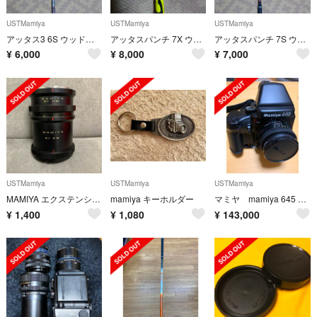
USTMamiya
USTMamiya
USTMamiya
アッタス3 6S ウッド用シャフト
アッタスパンチ 7X ウッド用シャフト
アッタスパンチ 7S ウッド用シャフト
¥
6,000
¥
8,000
¥
7,000
USTMamiya
USTMamiya
USTMamiya
MAMIYA エクステンションリング 45mm 82mm
mamiya キーホルダー
マミヤ mamiya 645 PRO 本体とレンズ3本
¥
1,400
¥
1,080
¥
143,000