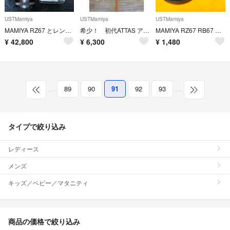
USTMamiya
USTMamiya
USTMamiya
MAMIYA RZ67 とレンズ3本 ジャンク品
希少！ 初代ATTAS アッタス USTMamiya タイトリスト用スリーブ付き
MAMIYA RZ67 RB67 PRO SD レンズリア&ボディキャップセット
¥
42,800
¥
6,300
¥
1,480
…
89
90
91
92
93
…
タイプで絞り込み
レディース
メンズ
キッズ／ベビー／マタニティ
商品の価格で絞り込み