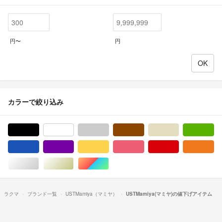
円〜
円
カラーで絞り込み
ブラック/黒色系
ホワイト/白色系
グレー/灰色系
ブラウン/茶色系
ベージュ系
グ
ブルー・ネイビー/青色系
パープル/紫色系
イエロー/黄色系
ピンク/桃色系
レッド/赤色系
オ
シルバー/銀色系
ゴールド/金色系
マルチカラー
ラクマ
ブランド一覧
USTMamiya（マミヤ）
USTMamiya(マミヤ)の値下げアイテム