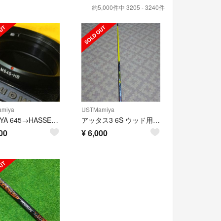
約5,000件中 3205 - 3240件
miya
USTMamiya
MAMIYA 645→HASSELBLADレンズ アダプター M645-HB
アッタス3 6S ウッド用シャフト
00
¥
6,000