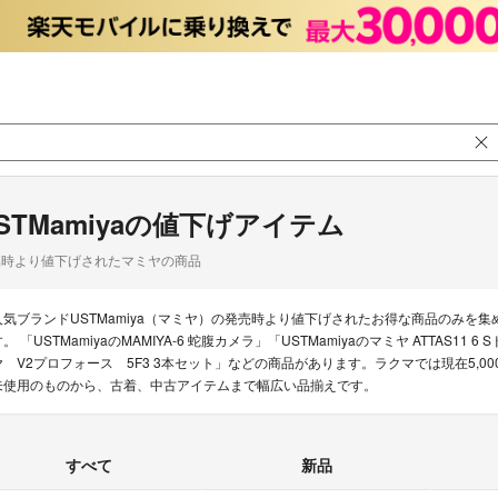
STMamiyaの値下げアイテム
品時より値下げされたマミヤの商品
人気ブランドUSTMamiya（マミヤ）の発売時より値下げされたお得な商品のみを
。 「USTMamiyaのMAMIYA-6 蛇腹カメラ」「USTMamiyaのマミヤ ATTAS11
ヤ V2プロフォース 5F3 3本セット」などの商品があります。ラクマでは現在5,00
未使用のものから、古着、中古アイテムまで幅広い品揃えです。
すべて
新品