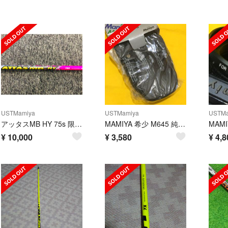
USTMamiya
USTMamiya
USTMa
アッタスMB HY 75s 限定ピンク
MAMIYA 希少 M645 純正ソフトケース デッドストック
¥
10,000
¥
3,580
¥
4,8