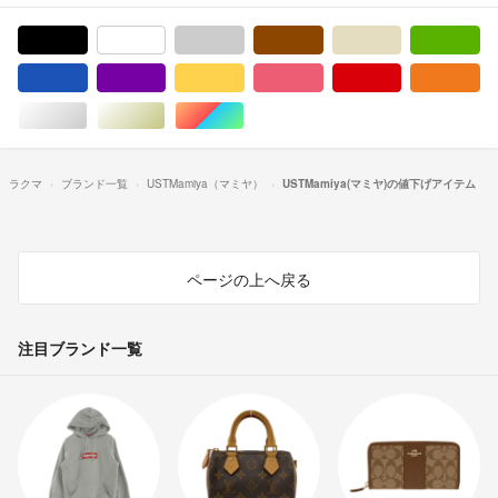
ブラック/黒色系
ホワイト/白色系
グレー/灰色系
ブラウン/茶色系
ベージュ系
グ
ブルー・ネイビー/青色系
パープル/紫色系
イエロー/黄色系
ピンク/桃色系
レッド/赤色系
オ
シルバー/銀色系
ゴールド/金色系
マルチカラー
ラクマ
ブランド一覧
USTMamiya（マミヤ）
USTMamiya(マミヤ)の値下げアイテム
ページの上へ戻る
注目ブランド一覧