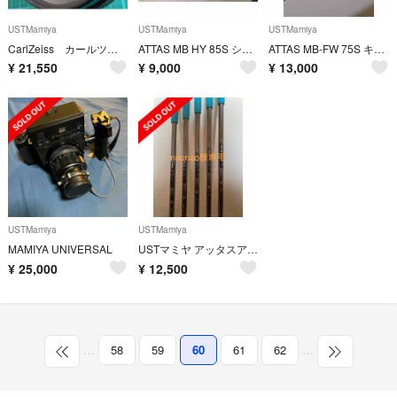
USTMamiya
USTMamiya
USTMamiya
CarlZeiss カールツァイス レンズ Distagon 2.8/25
ATTAS MB HY 85S シャフト 単品
ATTAS MB-FW 75S キャロウェイスリーブ付シャフト
¥
21,550
¥
9,000
¥
13,000
USTMamiya
USTMamiya
MAMIYA UNIVERSAL
USTマミヤ アッタスアイアン シャフト 10 S
¥
25,000
¥
12,500
…
58
59
60
61
62
…