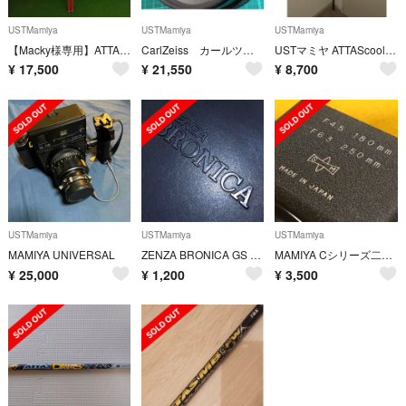
USTMamiya
USTMamiya
USTMamiya
【Macky様専用】ATTAS 11 FW用2本セット 5 S TM用スリーブ
CarlZeiss カールツァイス レンズ Distagon 2.8/25
USTマミヤ ATTAScool アッタスクール5R ピンG400対応スリーブ
¥
17,500
¥
21,550
¥
8,700
USTMamiya
USTMamiya
USTMamiya
MAMIYA UNIVERSAL
ZENZA BRONICA GS 純正 ボディキャップ
MAMIYA Cシリーズ二眼レフ 180-250mm マミヤC 角型メタルフード
¥
25,000
¥
1,200
¥
3,500