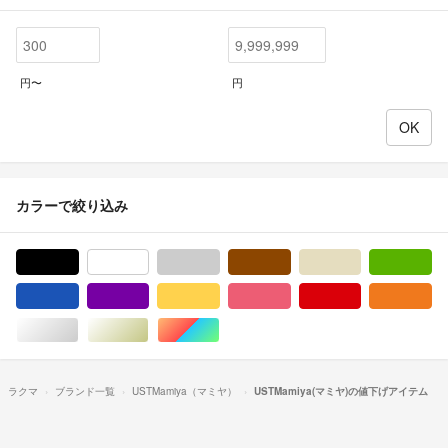
円〜
円
カラーで絞り込み
ブラック/黒色系
ホワイト/白色系
グレー/灰色系
ブラウン/茶色系
ベージュ系
グ
ブルー・ネイビー/青色系
パープル/紫色系
イエロー/黄色系
ピンク/桃色系
レッド/赤色系
オ
シルバー/銀色系
ゴールド/金色系
マルチカラー
ラクマ
ブランド一覧
USTMamiya（マミヤ）
USTMamiya(マミヤ)の値下げアイテム