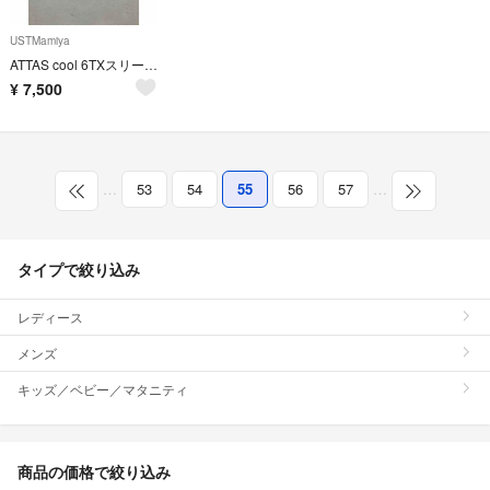
USTMamiya
ATTAS cool 6TXスリーブ付き1 W用シャフト
¥
7,500
…
53
54
55
56
57
…
タイプで絞り込み
レディース
メンズ
キッズ／ベビー／マタニティ
商品の価格で絞り込み