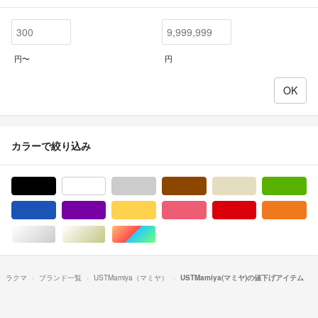
円〜
円
カラーで絞り込み
ブラック/黒色系
ホワイト/白色系
グレー/灰色系
ブラウン/茶色系
ベージュ系
グ
ブルー・ネイビー/青色系
パープル/紫色系
イエロー/黄色系
ピンク/桃色系
レッド/赤色系
オ
シルバー/銀色系
ゴールド/金色系
マルチカラー
ラクマ
ブランド一覧
USTMamiya（マミヤ）
USTMamiya(マミヤ)の値下げアイテム