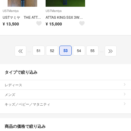
USTMamiya
USTMamiya
USTマミヤ THE ATTAS 50R FW用 2本
ATTAS KING 5SX 3W用のみ TMスリーブ付
¥
13,500
¥
15,000
…
51
52
53
54
55
…
タイプで絞り込み
レディース
メンズ
キッズ／ベビー／マタニティ
商品の価格で絞り込み