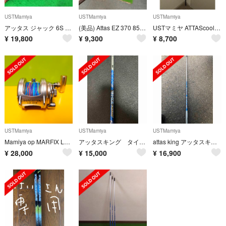
USTMamiya
USTMamiya
USTMamiya
アッタス ジャック 6S テーラーメイドスリーブ
(美品) Attas EZ 370 85s テーラーメイドスリーブ付 シャフト
USTマミヤ ATTAScool アッタスクール5R ピンG400対応スリーブ
¥
19,800
¥
9,300
¥
8,700
USTMamiya
USTMamiya
USTMamiya
Mamiya op MARFIX LD20B 海釣り リール
アッタスキング タイトリストスリーブ 4SR
attas king アッタスキング テーラーメイドスリーブ 6sx
¥
28,000
¥
15,000
¥
16,900