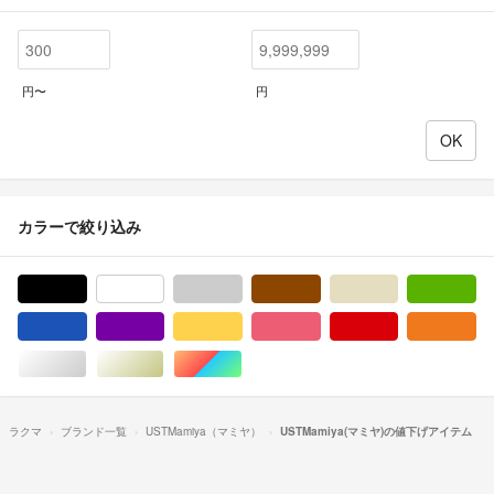
円〜
円
カラーで絞り込み
ブラック/黒色系
ホワイト/白色系
グレー/灰色系
ブラウン/茶色系
ベージュ系
グ
ブルー・ネイビー/青色系
パープル/紫色系
イエロー/黄色系
ピンク/桃色系
レッド/赤色系
オ
シルバー/銀色系
ゴールド/金色系
マルチカラー
ラクマ
ブランド一覧
USTMamiya（マミヤ）
USTMamiya(マミヤ)の値下げアイテム