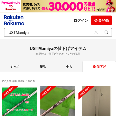
ログイン
会員登録
USTMamiyaの値下げアイテム
出品時より値下げされたマミヤの商品
すべて
新品
中古
値下げ
約5,000件中 1873 - 1908件