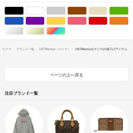
ブラック/黒色系
ホワイト/白色系
グレー/灰色系
ブラウン/茶色系
ベージュ系
グ
ブルー・ネイビー/青色系
パープル/紫色系
イエロー/黄色系
ピンク/桃色系
レッド/赤色系
オ
シルバー/銀色系
ゴールド/金色系
マルチカラー
ラクマ
ブランド一覧
USTMamiya（マミヤ）
USTMamiya(マミヤ)の値下げアイテム
ページの上へ戻る
注目ブランド一覧