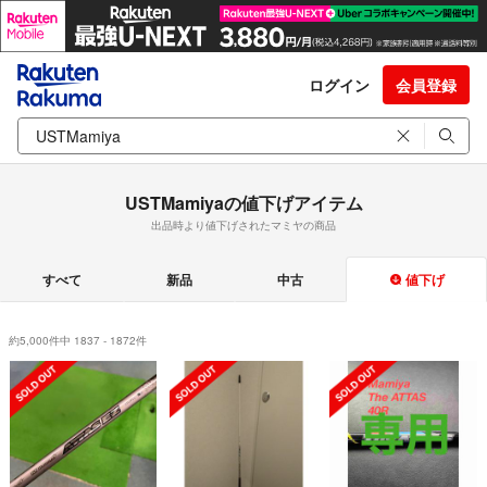
ログイン
会員登録
USTMamiyaの値下げアイテム
出品時より値下げされたマミヤの商品
すべて
新品
中古
値下げ
約5,000件中 1837 - 1872件