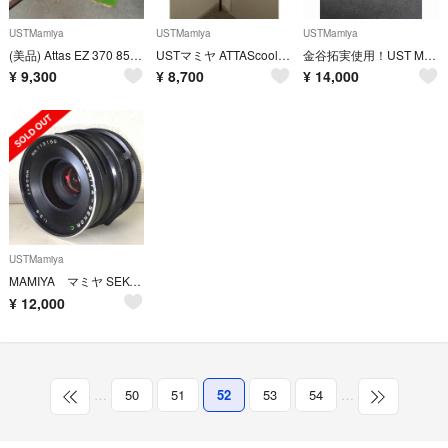
USTMamiya
USTMamiya
USTMamiya
(美品) Attas EZ 370 85s テーラーメイドスリーブ付 シャフト
USTマミヤ ATTAScool アッタスクール5R ピンG400対応スリーブ
金谷拓実使用！UST Mamiya The ATTAS 4R
¥
9,300
¥
8,700
¥
14,000
USTMamiya
MAMIYA マミヤ SEKOR C 90mm F3.8 単焦点レンズ
¥
12,000
…
50
51
52
53
54
…