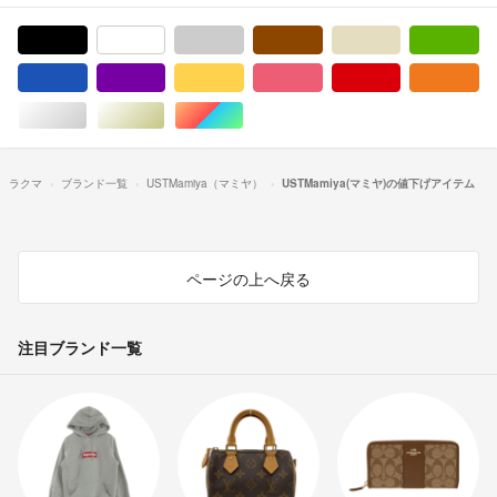
ブラック/黒色系
ホワイト/白色系
グレー/灰色系
ブラウン/茶色系
ベージュ系
グ
ブルー・ネイビー/青色系
パープル/紫色系
イエロー/黄色系
ピンク/桃色系
レッド/赤色系
オ
シルバー/銀色系
ゴールド/金色系
マルチカラー
ラクマ
ブランド一覧
USTMamiya（マミヤ）
USTMamiya(マミヤ)の値下げアイテム
ページの上へ戻る
注目ブランド一覧