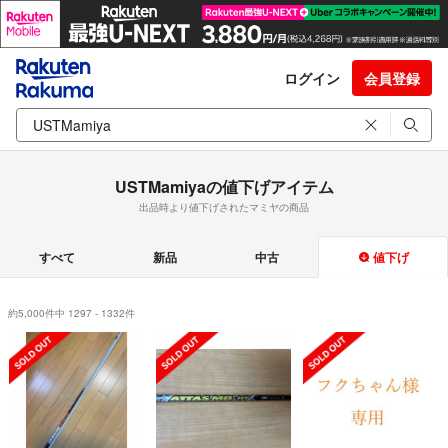
ログイン
会員登録
USTMamiyaの値下げアイテム
出品時より値下げされたマミヤの商品
すべて
新品
中古
値下げ
約5,000件中 1297 - 1332件