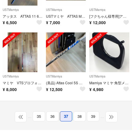
USTMamiya
USTMamiya
USTMamiya
アッタス ATTAS 11 6S シャフト単品
USTマミヤ ATTAS MB HY 75-R
[フクちゃん様専用]アッタスクール5S テーラーメイドスリーブ付 ※シャフトのみ
¥
6,500
¥
7,000
¥
12,000
USTMamiya
USTMamiya
USTMamiya
マミヤ VTSプロフォース シルバー 6S
(美品) Attas Cool 5S シャフト テーラーメイド スリーブ
Mamiya マミヤ 角型メタルフード 広角SEKOR 50mm F6.3用
¥
8,000
¥
12,500
¥
4,980
…
35
36
37
38
39
…