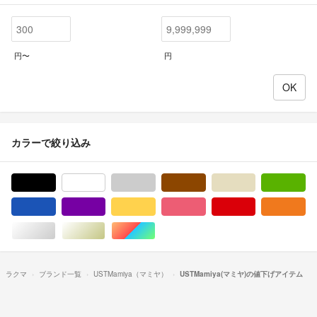
円〜
円
カラーで絞り込み
ブラック/黒色系
ホワイト/白色系
グレー/灰色系
ブラウン/茶色系
ベージュ系
グ
ブルー・ネイビー/青色系
パープル/紫色系
イエロー/黄色系
ピンク/桃色系
レッド/赤色系
オ
シルバー/銀色系
ゴールド/金色系
マルチカラー
ラクマ
ブランド一覧
USTMamiya（マミヤ）
USTMamiya(マミヤ)の値下げアイテム