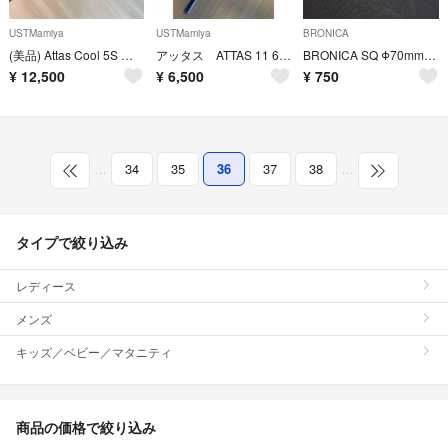
USTMamiya
USTMamiya
BRONICA
(美品) Attas Cool 5S シャフト テーラーメイド スリーブ
アッタス ATTAS 11 6S シャフト単品
BRONICA SQ Φ70mm カブセ レンズキャップ
¥
12,500
¥
6,500
¥
750
…
34
35
36
37
38
…
タイプで絞り込み
レディース
メンズ
キッズ／ベビー／マタニティ
商品の価格で絞り込み