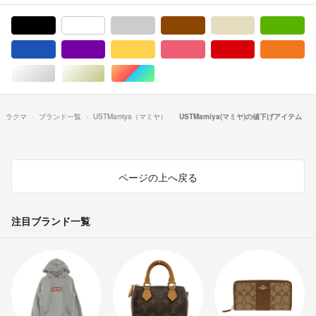
ブラック/黒色系
ホワイト/白色系
グレー/灰色系
ブラウン/茶色系
ベージュ系
グ
ブルー・ネイビー/青色系
パープル/紫色系
イエロー/黄色系
ピンク/桃色系
レッド/赤色系
オ
シルバー/銀色系
ゴールド/金色系
マルチカラー
ラクマ
ブランド一覧
USTMamiya（マミヤ）
USTMamiya(マミヤ)の値下げアイテム
ページの上へ戻る
注目ブランド一覧