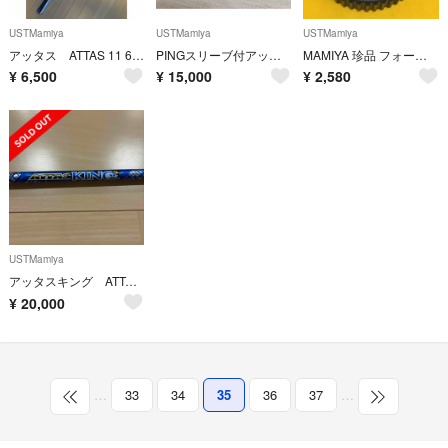
USTMamiya
USTMamiya
USTMamiya
アッタス ATTAS 11 6S シャフト単品
PINGスリーブ付アッタスダース5S
MAMIYA 珍品 フォーカシング 拡張ノブ Φ35mmダイヤル
¥
6,500
¥
15,000
¥
2,580
USTMamiya
アッタスキング ATTAS KING
¥
20,000
…
33
34
35
36
37
…