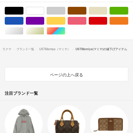
ブラック/黒色系
ホワイト/白色系
グレー/灰色系
ブラウン/茶色系
ベージュ系
グ
ブルー・ネイビー/青色系
パープル/紫色系
イエロー/黄色系
ピンク/桃色系
レッド/赤色系
オ
シルバー/銀色系
ゴールド/金色系
マルチカラー
ラクマ
ブランド一覧
USTMamiya（マミヤ）
USTMamiya(マミヤ)の値下げアイテム
ページの上へ戻る
注目ブランド一覧