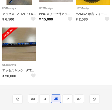
USTMamiya
USTMamiya
USTMamiya
アッタス ATTAS 11 6S シャフト単品
PINGスリーブ付アッタスダース5S
MAMIYA 珍品 フォーカシング 拡張ノブ Φ35mmダイヤル
¥
6,500
¥
15,000
¥
2,580
USTMamiya
アッタスキング ATTAS KING
¥
20,000
…
33
34
35
36
37
…