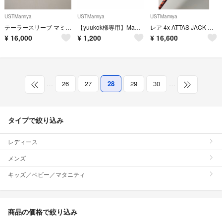
USTMamiya
USTMamiya
USTMamiya
テーラースリーブ マミヤ the アッタス v2 ５ S ドライバー用
【yuukok様専用】Mamiya M645 キャップ 付属品多数
レア 4x ATTAS JACK テーラーメイドスリーブ付き
¥
16,000
¥
1,200
¥
16,600
…
26
27
28
29
30
…
タイプで絞り込み
レディース
メンズ
キッズ／ベビー／マタニティ
商品の価格で絞り込み