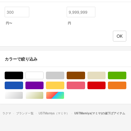
円〜
円
カラーで絞り込み
ブラック/黒色系
ホワイト/白色系
グレー/灰色系
ブラウン/茶色系
ベージュ系
グ
ブルー・ネイビー/青色系
パープル/紫色系
イエロー/黄色系
ピンク/桃色系
レッド/赤色系
オ
シルバー/銀色系
ゴールド/金色系
マルチカラー
ラクマ
ブランド一覧
USTMamiya（マミヤ）
USTMamiya(マミヤ)の値下げアイテム