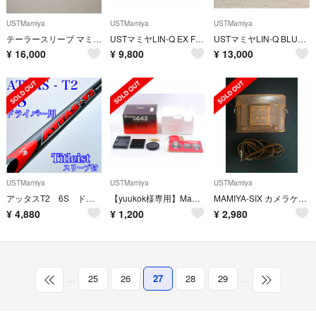
USTMamiya
USTMamiya
USTMamiya
テーラースリーブ マミヤ the アッタス v2 ５ S ドライバー用
USTマミヤLIN-Q EX FW 【55S】42インチ
USTマミヤLIN-Q BLUE EX 【5SR】ピンスリーブ付ドライバー用
¥
16,000
¥
9,800
¥
13,000
USTMamiya
USTMamiya
USTMamiya
アッタスT2 6S ドライバー用シャフト タイトリストスリーブ／中調子
【yuukok様専用】Mamiya M645 キャップ 付属品多数
MAMIYA-SIX カメラケース ヴィンテージ ブラウン
¥
4,880
¥
1,200
¥
2,980
…
25
26
27
28
29
…