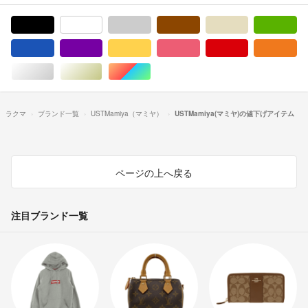
ブラック/黒色系
ホワイト/白色系
グレー/灰色系
ブラウン/茶色系
ベージュ系
グ
ブルー・ネイビー/青色系
パープル/紫色系
イエロー/黄色系
ピンク/桃色系
レッド/赤色系
オ
シルバー/銀色系
ゴールド/金色系
マルチカラー
ラクマ
ブランド一覧
USTMamiya（マミヤ）
USTMamiya(マミヤ)の値下げアイテム
ページの上へ戻る
注目ブランド一覧