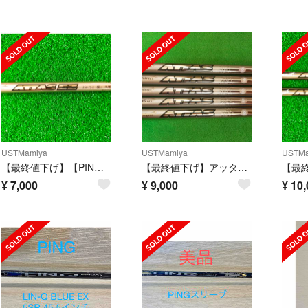
USTMamiya
USTMamiya
USTMa
【最終値下げ】【PINGスリーブ】アッタス EZ 350 75X 4HB
【最終値下げ】アッタス アイアン 10S 5本セット
¥
7,000
¥
9,000
¥
10,