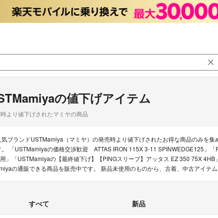
STMamiyaの値下げアイテム
品時より値下げされたマミヤの商品
人気ブランドUSTMamiya（マミヤ）の発売時より値下げされたお得な商品のみを
。 「USTMamiyaの価格交渉歓迎 ATTAS IRON 115X 3-11 SPINWEDGE125」
w用」「USTMamiyaの【最終値下げ】【PINGスリーブ】アッタス EZ 350 75X 
amiyaの通販できる商品を販売中です。 新品未使用のものから、古着、中古アイテ
すべて
新品