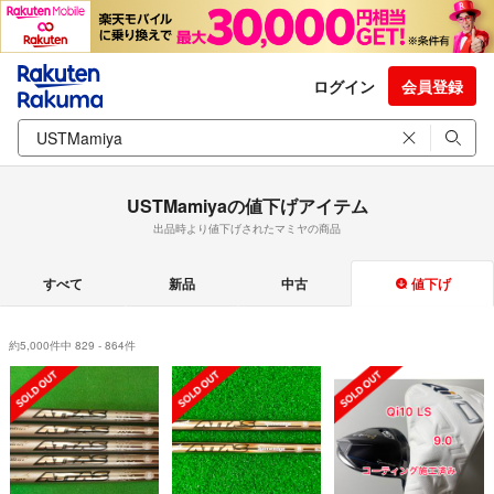
ログイン
会員登録
USTMamiyaの値下げアイテム
出品時より値下げされたマミヤの商品
すべて
新品
中古
値下げ
約5,000件中 829 - 864件