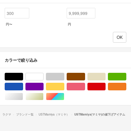
円〜
円
カラーで絞り込み
ブラック/黒色系
ホワイト/白色系
グレー/灰色系
ブラウン/茶色系
ベージュ系
グ
ブルー・ネイビー/青色系
パープル/紫色系
イエロー/黄色系
ピンク/桃色系
レッド/赤色系
オ
シルバー/銀色系
ゴールド/金色系
マルチカラー
ラクマ
ブランド一覧
USTMamiya（マミヤ）
USTMamiya(マミヤ)の値下げアイテム