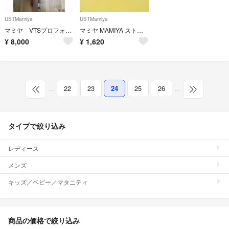
USTMamiya
USTMamiya
マミヤ VTSプロフォース シルバー 6S
マミヤ MAMIYA ストラップ 中版用？
¥
8,000
¥
1,620
…
22
23
24
25
26
…
タイプで絞り込み
レディース
メンズ
キッズ／ベビー／マタニティ
商品の価格で絞り込み