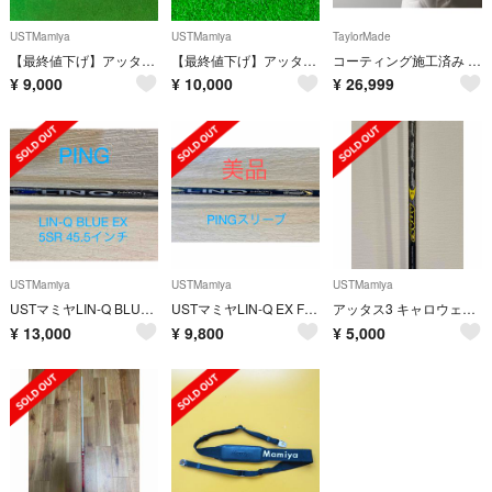
USTMamiya
USTMamiya
TaylorMade
【最終値下げ】アッタス アイアン 10S 5本セット
【最終値下げ】アッタス アイアン スピンウェッジ 100 2本セット
コーティング施工済み Qi10 LS ドライバー 純正ヘッドカバー付き
¥
9,000
¥
10,000
¥
26,999
USTMamiya
USTMamiya
USTMamiya
USTマミヤLIN-Q BLUE EX 【5SR】ピンスリーブ付ドライバー用
USTマミヤLIN-Q EX FW 【55S】42インチ
アッタス3 キャロウェイスリーブ付き
¥
13,000
¥
9,800
¥
5,000