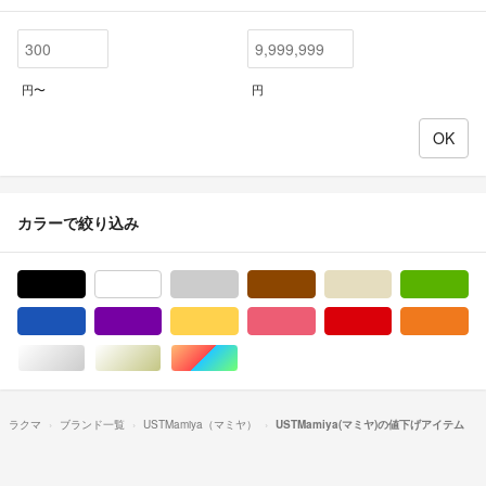
円〜
円
カラーで絞り込み
ブラック/黒色系
ホワイト/白色系
グレー/灰色系
ブラウン/茶色系
ベージュ系
グ
ブルー・ネイビー/青色系
パープル/紫色系
イエロー/黄色系
ピンク/桃色系
レッド/赤色系
オ
シルバー/銀色系
ゴールド/金色系
マルチカラー
ラクマ
ブランド一覧
USTMamiya（マミヤ）
USTMamiya(マミヤ)の値下げアイテム