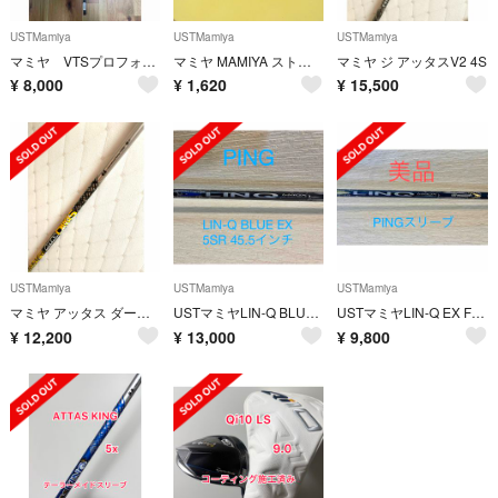
USTMamiya
USTMamiya
USTMamiya
マミヤ VTSプロフォース シルバー 6S
マミヤ MAMIYA ストラップ 中版用？
マミヤ ジ アッタスV2 4S
¥
8,000
¥
1,620
¥
15,500
USTMamiya
USTMamiya
USTMamiya
マミヤ アッタス ダース 6S
USTマミヤLIN-Q BLUE EX 【5SR】ピンスリーブ付ドライバー用
USTマミヤLIN-Q EX FW 【55S】42インチ
¥
12,200
¥
13,000
¥
9,800