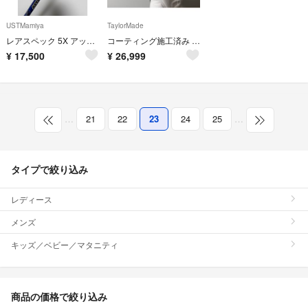
USTMamiya
TaylorMade
レアスペック 5X アッタスキング(ATTAS KING)テーラーメイドスリーブ
コーティング施工済み Qi10 LS ドライバー 純正ヘッドカバー付き
¥
17,500
¥
26,999
…
21
22
23
24
25
…
タイプで絞り込み
レディース
メンズ
キッズ／ベビー／マタニティ
商品の価格で絞り込み