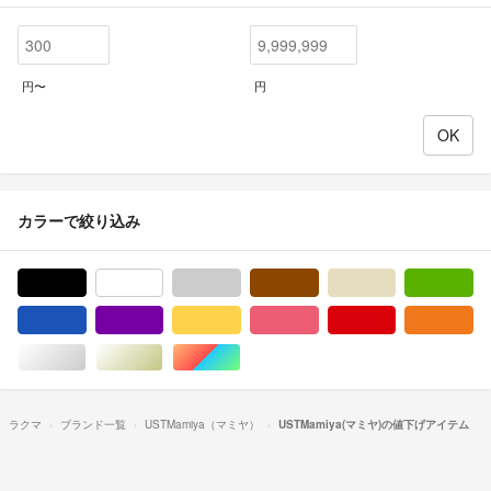
円〜
円
カラーで絞り込み
ブラック/黒色系
ホワイト/白色系
グレー/灰色系
ブラウン/茶色系
ベージュ系
グ
ブルー・ネイビー/青色系
パープル/紫色系
イエロー/黄色系
ピンク/桃色系
レッド/赤色系
オ
シルバー/銀色系
ゴールド/金色系
マルチカラー
ラクマ
ブランド一覧
USTMamiya（マミヤ）
USTMamiya(マミヤ)の値下げアイテム