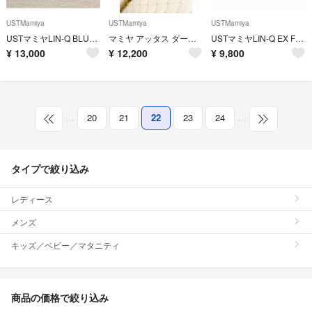
USTMamiya
USTMamiya
USTMamiya
USTマミヤLIN-Q BLUE EX 【5SR】ピンスリーブ付ドライバー用
マミヤ アッタス ダース 6S
USTマミヤLIN-Q EX FW 【55S】42インチ
¥
13,000
¥
12,200
¥
9,800
…
20
21
22
23
24
…
タイプで絞り込み
レディース
メンズ
キッズ／ベビー／マタニティ
商品の価格で絞り込み