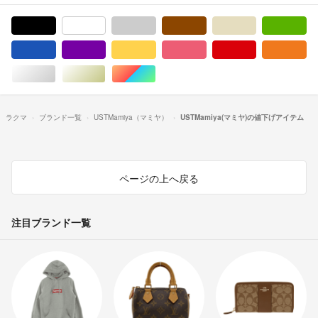
ブラック/黒色系
ホワイト/白色系
グレー/灰色系
ブラウン/茶色系
ベージュ系
グ
ブルー・ネイビー/青色系
パープル/紫色系
イエロー/黄色系
ピンク/桃色系
レッド/赤色系
オ
シルバー/銀色系
ゴールド/金色系
マルチカラー
ラクマ
ブランド一覧
USTMamiya（マミヤ）
USTMamiya(マミヤ)の値下げアイテム
ページの上へ戻る
注目ブランド一覧