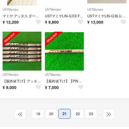
USTMamiya
USTMamiya
USTMamiya
マミヤ アッタス ダース 6S
USTマミヤLIN-Q EX FW 【55S】42インチ
USTマミヤLIN-Q BLUE EX 【5SR】ピンスリーブ付ドライバー用
¥
12,200
¥
9,800
¥
13,000
USTMamiya
USTMamiya
【最終値下げ】アッタス アイアン 10S 5本セット
【最終値下げ】【PINGスリーブ】アッタス EZ 350 75X 4HB
¥
9,000
¥
7,000
…
19
20
21
22
23
…