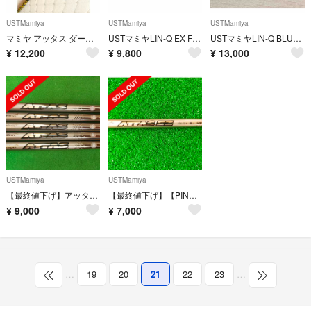
USTMamiya
USTMamiya
USTMamiya
マミヤ アッタス ダース 6S
USTマミヤLIN-Q EX FW 【55S】42インチ
USTマミヤLIN-Q BLUE EX 【5SR】ピンスリーブ付ドライバー用
¥
12,200
¥
9,800
¥
13,000
USTMamiya
USTMamiya
【最終値下げ】アッタス アイアン 10S 5本セット
【最終値下げ】【PINGスリーブ】アッタス EZ 350 75X 4HB
¥
9,000
¥
7,000
…
19
20
21
22
23
…