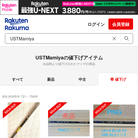
ログイン
会員登録
USTMamiyaの値下げアイテム
出品時より値下げされたマミヤの商品
すべて
新品
中古
値下げ
約5,000件中 721 - 756件