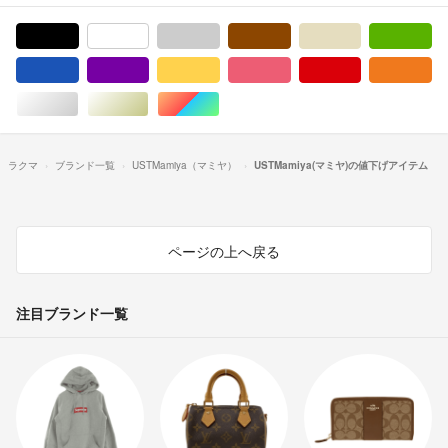
ブラック/黒色系
ホワイト/白色系
グレー/灰色系
ブラウン/茶色系
ベージュ系
グ
ブルー・ネイビー/青色系
パープル/紫色系
イエロー/黄色系
ピンク/桃色系
レッド/赤色系
オ
シルバー/銀色系
ゴールド/金色系
マルチカラー
ラクマ
ブランド一覧
USTMamiya（マミヤ）
USTMamiya(マミヤ)の値下げアイテム
ページの上へ戻る
注目ブランド一覧