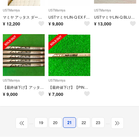
USTMamiya
USTMamiya
USTMamiya
マミヤ アッタス ダース 6S
USTマミヤLIN-Q EX FW 【55S】42インチ
USTマミヤLIN-Q BLUE EX 【5SR】ピンスリーブ付ドライバー用
¥
12,200
¥
9,800
¥
13,000
USTMamiya
USTMamiya
【最終値下げ】アッタス アイアン 10S 5本セット
【最終値下げ】【PINGスリーブ】アッタス EZ 350 75X 4HB
¥
9,000
¥
7,000
…
19
20
21
22
23
…