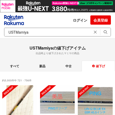
ログイン
会員登録
USTMamiyaの値下げアイテム
出品時より値下げされたマミヤの商品
すべて
新品
中古
値下げ
約5,000件中 721 - 756件