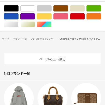
ブラック/黒色系
ホワイト/白色系
グレー/灰色系
ブラウン/茶色系
ベージュ系
グ
ブルー・ネイビー/青色系
パープル/紫色系
イエロー/黄色系
ピンク/桃色系
レッド/赤色系
オ
シルバー/銀色系
ゴールド/金色系
マルチカラー
ラクマ
ブランド一覧
USTMamiya（マミヤ）
USTMamiya(マミヤ)の値下げアイテム
ページの上へ戻る
注目ブランド一覧