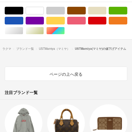
ブラック/黒色系
ホワイト/白色系
グレー/灰色系
ブラウン/茶色系
ベージュ系
グ
ブルー・ネイビー/青色系
パープル/紫色系
イエロー/黄色系
ピンク/桃色系
レッド/赤色系
オ
シルバー/銀色系
ゴールド/金色系
マルチカラー
ラクマ
ブランド一覧
USTMamiya（マミヤ）
USTMamiya(マミヤ)の値下げアイテム
ページの上へ戻る
注目ブランド一覧