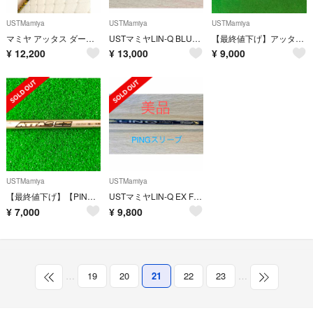
USTMamiya
USTMamiya
USTMamiya
マミヤ アッタス ダース 6S
USTマミヤLIN-Q BLUE EX 【5SR】ピンスリーブ付ドライバー用
【最終値下げ】アッタス アイアン 10S 5本セット
¥
12,200
¥
13,000
¥
9,000
USTMamiya
USTMamiya
【最終値下げ】【PINGスリーブ】アッタス EZ 350 75X 4HB
USTマミヤLIN-Q EX FW 【55S】42インチ
¥
7,000
¥
9,800
…
19
20
21
22
23
…