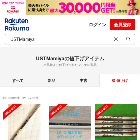
ログイン
会員登録
USTMamiyaの値下げアイテム
出品時より値下げされたマミヤの商品
すべて
新品
中古
値下げ
約5,000件中 721 - 756件