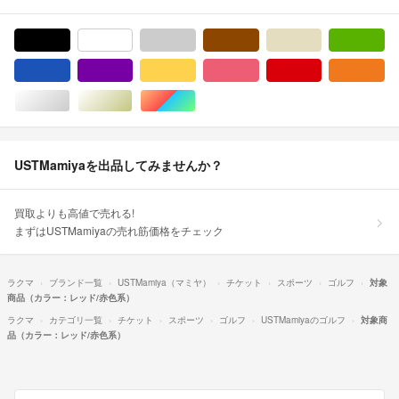
ブラック/黒色系
ホワイト/白色系
グレー/灰色系
ブラウン/茶色系
ベージュ系
グ
ブルー・ネイビー/青色系
パープル/紫色系
イエロー/黄色系
ピンク/桃色系
レッド/赤色系
オ
シルバー/銀色系
ゴールド/金色系
マルチカラー
USTMamiyaを出品してみませんか？
買取よりも高値で売れる!
まずはUSTMamiyaの売れ筋価格をチェック
ラクマ
ブランド一覧
USTMamiya（マミヤ）
チケット
スポーツ
ゴルフ
対象
商品（カラー：レッド/赤色系）
ラクマ
カテゴリ一覧
チケット
スポーツ
ゴルフ
USTMamiyaのゴルフ
対象商
品（カラー：レッド/赤色系）