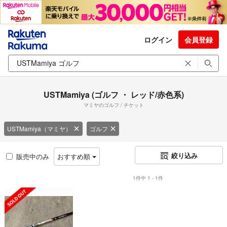
ログイン
会員登録
USTMamiya (ゴルフ ・ レッド/赤色系)
マミヤのゴルフ / チケット
USTMamiya（マミヤ）
ゴルフ
絞り込み
販売中のみ
おすすめ順
1件中 1 - 1件