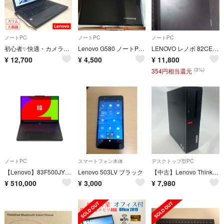
ノートPC
ノートPC
ノートPC
初心者✨快適・カメラ付・オフィス・大容量✨すぐ使えるノートパソコン◇T771-3
Lenovo G580 ノートPC 本体 ジャンク品
LENOVO レノボ 82CE0009JP Lenovo 300e Chromebook 2nd Gen Chrome OS 1…
¥
12,700
¥
4,500
¥
11,800
(3%)
354円相当還元
ノートPC
スマートフォン本体
デスクトップ型PC
【Lenovo】83F500JYJP Legion Pro 7i FIFA World Cup 26 Edition 新品！
Lenovo 503LV ブラック
【中古】Lenovo ThinkCentereM720s 10ST006JJP/Win11/Corei3-8100/8GB/HDD500GB/バイオスOK/ACなし
¥
510,000
¥
3,000
¥
7,980