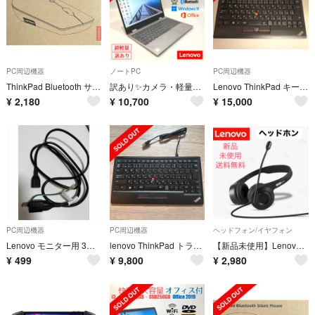
PC周辺機器
ノートPC
PC周辺機器
ThinkPad Bluetooth サイレントマウス 4Y50X88822
訳あり✨カメラ・軽量・オフィス✨シルバー✨すぐ使えるノートパソコン◇T733-2
Lenovo ThinkPad キーボード KU-1255 本体トラックポイント
¥
2,180
¥
10,700
¥
15,000
PC周辺機器
PC周辺機器
ヘッドフォン/イヤフォン
Lenovo モニター用 3ピン AC電源ケーブル アース端子付き 約1.5-2m 中古
lenovo ThinkPad トラックポイント キーボード II 4Y40X4
【新品未使用】Lenovo Services オーバーイヤーヘッドホン 黒
¥
499
¥
9,800
¥
2,980