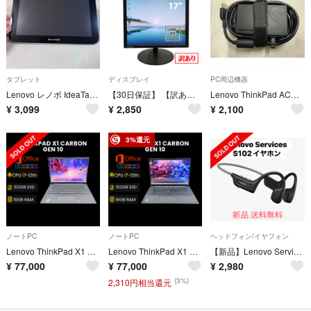
タブレット
ディスプレイ
PC周辺機器
Lenovo レノボ IdeaTab A2109A タブレットPC 動作確認済
【30日保証】 【訳あり(液晶キズ有)】 中古モニター 17型 スクエア Lenovo ThinkVision T1714pA 解像度1280×1024 VGA DVI DisplayPort 送料無料 動作確認済み
Lenovo ThinkPad AC電源
¥
3,099
¥
2,850
¥
2,100
3%還元
ノートPC
ノートPC
ヘッドフォン/イヤフォン
Lenovo ThinkPad X1 Gen10 i7 16GB 512GB
Lenovo ThinkPad X1 Gen 10 i7 16GB 512GB
【新品】Lenovo Services S102ワイヤレスイヤホン ブラック
¥
77,000
¥
77,000
¥
2,980
(3%)
2,310円相当還元