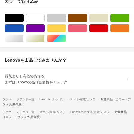
カラーで絞り込み
ブラック/黒色系
ホワイト/白色系
グレー/灰色系
ブラウン/茶色系
ベージュ系
グ
ブルー・ネイビー/青色系
パープル/紫色系
イエロー/黄色系
ピンク/桃色系
レッド/赤色系
オ
シルバー/銀色系
ゴールド/金色系
マルチカラー
Lenovoを出品してみませんか？
買取よりも高値で売れる!
まずはLenovoの売れ筋価格をチェック
ラクマ
ブランド一覧
Lenovo（レノボ）
スマホ/家電/カメラ
対象商品（カラー：ブ
ラック/黒色系）
ラクマ
カテゴリ一覧
スマホ/家電/カメラ
Lenovoのスマホ/家電/カメラ
対象商品
（カラー：ブラック/黒色系）