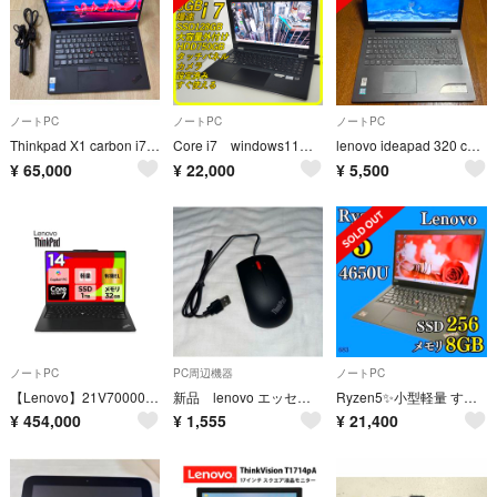
ノートPC
ノートPC
ノートPC
Thinkpad X1 carbon i7第10世代 16G 512G LTE
Core i7 windows11ノートパソコン ⭐️SSD 薄型軽量 838
lenovo ideapad 320 core i3-6006U
¥
65,000
¥
22,000
¥
5,500
ノートPC
PC周辺機器
ノートPC
【Lenovo】21V70000JP ThinkPad X1 Carbon新品！
新品 lenovo エッセンシャル ワイヤレス マウス 4X30M56887
Ryzen5✨️小型軽量 すぐ使えるノートパソコン SSD Windows11
¥
454,000
¥
1,555
¥
21,400