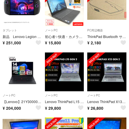
タブレット
ノートPC
PC周辺機器
新品 Lenovo Legion Go Gen 2 83N0001SJP
初心者✨快適・カメラ・オフィス・フルHD✨すぐ使えるノートパソコン◇T729-1
ThinkPad Bluetooth サイレントマウス 4Y50X88822
¥
251,000
¥
15,800
¥
2,180
ノートPC
ノートPC
ノートPC
【Lenovo】21Y30000JP ThinkPad E14 Gen 8新品！
Lenovo ThinkPad L15 i5-1235U 16GB 256GB
Lenovo ThinkPad X13 i5-1135G7 16GB 256GB
¥
204,000
¥
29,800
¥
26,800