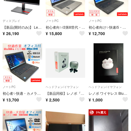
ディスプレイ
ノートPC
ノートPC
【新品(開封のみ)】 Lenovo 23型 液晶モニター ThinkVision T23i-30 63B2MAR6JP
初心者向✨i3第8世代・カメラ・オフィス◇すぐ使えるノートパソコン◇D774-3
初心者向け✨快速i5・軽量・オフィス◇黒◇すぐ使えるノートパソコン◇D772-1
¥
26,190
¥
15,800
¥
12,700
ノートPC
ヘッドフォン/イヤフォン
ヘッドフォン/イヤフォン
初心者✨快適・カメラ付・スリム・オフィス✨すぐ使えるノートパソコン◇T707-3
【新品同様】レノボ『LE209』ワイヤレスヘッドセット／インイヤーイヤホン
レノボ ワイヤレス Bluetooth イヤホン
¥
13,700
¥
2,500
¥
1,000
3%還元