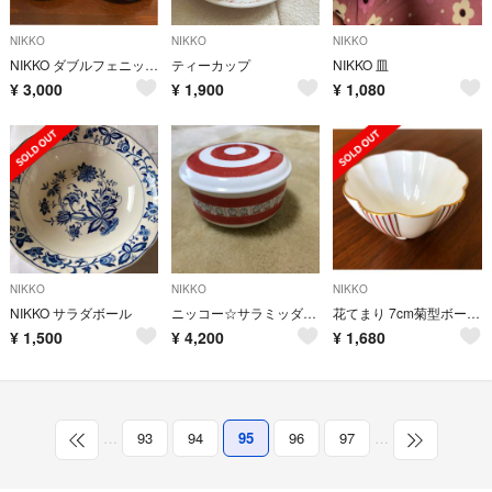
NIKKO
NIKKO
NIKKO
NIKKO ダブルフェニックス山水 カップ&ソーサー2客セット
ティーカップ
NIKKO 皿
¥
3,000
¥
1,900
¥
1,080
NIKKO
NIKKO
NIKKO
NIKKO サラダボール
ニッコー☆サラミッダ☆三越☆キャンディボックス
花てまり 7cm菊型ボール 菊型小鉢
¥
1,500
¥
4,200
¥
1,680
…
93
94
95
96
97
…