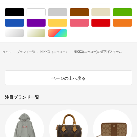
ブラック/黒色系
ホワイト/白色系
グレー/灰色系
ブラウン/茶色系
ベージュ系
グ
ブルー・ネイビー/青色系
パープル/紫色系
イエロー/黄色系
ピンク/桃色系
レッド/赤色系
オ
シルバー/銀色系
ゴールド/金色系
マルチカラー
ラクマ
ブランド一覧
NIKKO（ニッコー）
NIKKO(ニッコー)の値下げアイテム
ページの上へ戻る
注目ブランド一覧