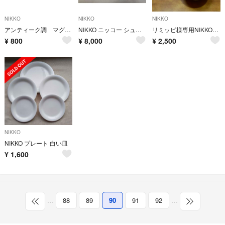
NIKKO
NIKKO
NIKKO
アンティーク調 マグカップ ３個組（箱なし）
NIKKO ニッコー シュガーポット ミルクピッチャー
リミッピ様専用NIKKOコーヒーカップ、皿
¥
800
¥
8,000
¥
2,500
NIKKO
NIKKO プレート 白い皿
¥
1,600
…
88
89
90
91
92
…