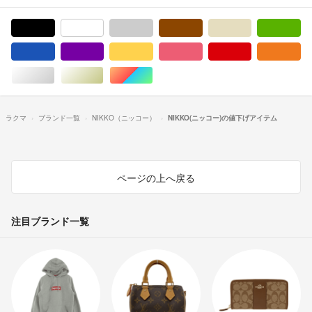
ブラック/黒色系
ホワイト/白色系
グレー/灰色系
ブラウン/茶色系
ベージュ系
グ
ブルー・ネイビー/青色系
パープル/紫色系
イエロー/黄色系
ピンク/桃色系
レッド/赤色系
オ
シルバー/銀色系
ゴールド/金色系
マルチカラー
ラクマ
ブランド一覧
NIKKO（ニッコー）
NIKKO(ニッコー)の値下げアイテム
ページの上へ戻る
注目ブランド一覧