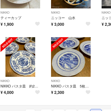
NIKKO
NIKKO
NIKKO
ティーカップ
ニッコー 山水
¥
1,900
¥
3,000
¥
2,3
NIKKO
NIKKO
NIKKO パスタ皿 約23cm 未使用品 5枚
NIKKO パスタ皿 5枚 売り切り価格
¥
4,000
¥
2,300