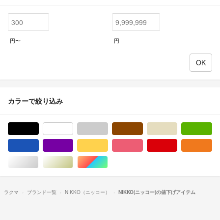
円〜
円
カラーで絞り込み
ブラック/黒色系
ホワイト/白色系
グレー/灰色系
ブラウン/茶色系
ベージュ系
グ
ブルー・ネイビー/青色系
パープル/紫色系
イエロー/黄色系
ピンク/桃色系
レッド/赤色系
オ
シルバー/銀色系
ゴールド/金色系
マルチカラー
ラクマ
ブランド一覧
NIKKO（ニッコー）
NIKKO(ニッコー)の値下げアイテム