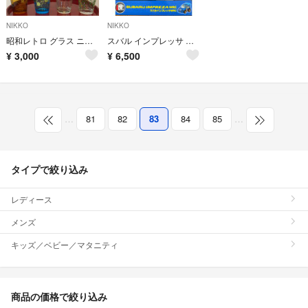
NIKKO
NIKKO
昭和レトロ グラス ニッコー
スバル インプレッサ WRC ラジコン ニッコー iRacer
¥
3,000
¥
6,500
…
81
82
83
84
85
…
タイプで絞り込み
レディース
メンズ
キッズ／ベビー／マタニティ
商品の価格で絞り込み