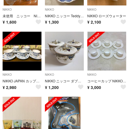
NIKKO
NIKKO
NIKKO
未使用 ニッコー NIKKO マグカップ 2個セット
NIKKO ニッコー Teddy's ケーキ皿 3枚セット
NIKKO ローズウォーター
¥
1,600
¥
1,300
¥
2,100
NIKKO
NIKKO
NIKKO
NIKKO JAPAN カップ&ソーサー 消毒済
NIKKO ニッコー ダブルフェニックス 湯呑 3客
コーヒーカップ NIKKO FINE BONE CHINA ソーサーセット
¥
2,980
¥
1,200
¥
3,000