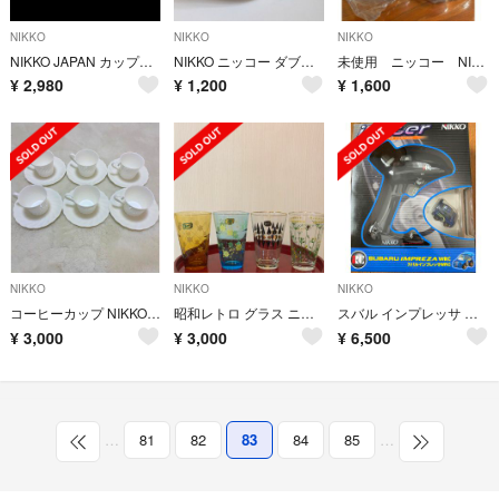
NIKKO
NIKKO
NIKKO
NIKKO JAPAN カップ&ソーサー 消毒済
NIKKO ニッコー ダブルフェニックス 湯呑 3客
未使用 ニッコー NIKKO マグカップ 2個セット
¥
2,980
¥
1,200
¥
1,600
NIKKO
NIKKO
NIKKO
コーヒーカップ NIKKO FINE BONE CHINA ソーサーセット
昭和レトロ グラス ニッコー
スバル インプレッサ WRC ラジコン ニッコー iRacer
¥
3,000
¥
3,000
¥
6,500
…
81
82
83
84
85
…