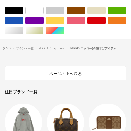
ブラック/黒色系
ホワイト/白色系
グレー/灰色系
ブラウン/茶色系
ベージュ系
グ
ブルー・ネイビー/青色系
パープル/紫色系
イエロー/黄色系
ピンク/桃色系
レッド/赤色系
オ
シルバー/銀色系
ゴールド/金色系
マルチカラー
ラクマ
ブランド一覧
NIKKO（ニッコー）
NIKKO(ニッコー)の値下げアイテム
ページの上へ戻る
注目ブランド一覧